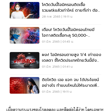
โควิดวันนี้โอมิครอนติดเชื้อ
รวมatkแล้วเท่าไหร่ ตายกี่เท่า ต้อง
รับมือยังไง
28 ก.พ. 2565 | 19:11 น.
เตือน! โควิดวันนี้โอมิครอนไทยมี
โอกาสติดเชื้อทะลุ 50,000-
100,000 ราย/วัน
01 มี.ค. 2565 | 01:45 น.
ผงะ! โอมิครอนตายสูง 1/4 เท่าของ
เดลตา ชี้โควิดประเทศไทยวันนี้ยัง
เข้าใจผิด
01 มี.ค. 2565 | 01:41 น.
ติดโควิด เจอ แจก จบ ได้ประโยชน์
อย่างไร ทำแบบไหนไม่ให้ระบาดเพิ่ม
ขึ้น เช็กเลย
01 มี.ค. 2565 | 19:11 น.
เมื่อความรุนแรงของโรคลดลง และติดต่อได้ง่าย โดยเฉพาะ