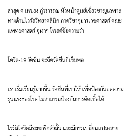
ล่าสุด ศ.นพ.ยง ภู่วรวรรณ หัวหน้าศูนย์เชี่ยวชาญเฉพาะ
ทางด้านไวรัสวิทยาคลินิก ภาควิชากุมารเวชศาสตร์ คณะ
แพทยศาสตร์ จุฬาฯ โพสต์ข้อความว่า
โควิด-19 วัคซีน จะฉีดวัคซีนกี่เข็มพอ
เราเริ่มเรียนรู้มากขึ้น วัคซีนที่เราให้ เพื่อป้องกันลดความ
รุนแรงของโรค ไม่สามารถป้องกันการติดเชื้อได้
ไวรัสโควิดมีระยะฟักตัวสั้น และมีการเปลี่ยนแปลงสาย