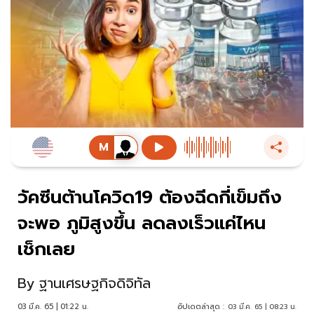
วัคซีนต้านโควิด19 ต้องฉีดกี่เข็มถึง
จะพอ ภูมิสูงขึ้น ลดลงเร็วแค่ไหน
เช็กเลย
By
ฐานเศรษฐกิจดิจิทัล
03 มี.ค. 65 | 01:22 น.
อัปเดตล่าสุด :
03 มี.ค. 65 | 08:23 น.