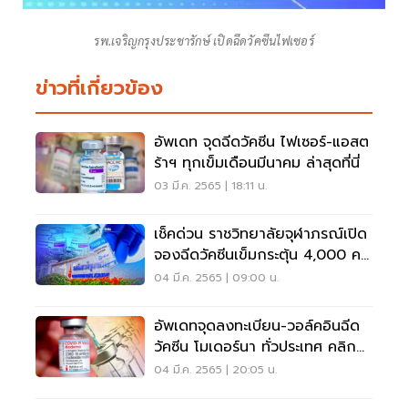
รพ.เจริญกรุงประชารักษ์ เปิดฉีดวัคซีนไฟเซอร์
ข่าวที่เกี่ยวข้อง
อัพเดท จุดฉีดวัคซีน ไฟเซอร์-แอสต
ร้าฯ ทุกเข็มเดือนมีนาคม ล่าสุดที่นี่
03 มี.ค. 2565 | 18:11 น.
เช็คด่วน ราชวิทยาลัยจุฬาภรณ์เปิด
จองฉีดวัคซีนเข็มกระตุ้น 4,000 คน
ฟรี
04 มี.ค. 2565 | 09:00 น.
อัพเดทจุดลงทะเบียน-วอล์คอินฉีด
วัคซีน โมเดอร์นา ทั่วประเทศ คลิกที่
นี่
04 มี.ค. 2565 | 20:05 น.