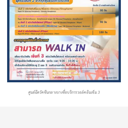
ศูนย์ฉีดวัคซีนกลางบางซื่อบริการวอล์คอินเข็ม 3