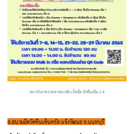
สถาบันราชประชาสมาสัย เปิดฉีดวัคซีนเข็ม 1-4
8.สนามฉีดวัคซีนเซ็นทรัล แจ้งวัฒนะ จ.นนทบุรี