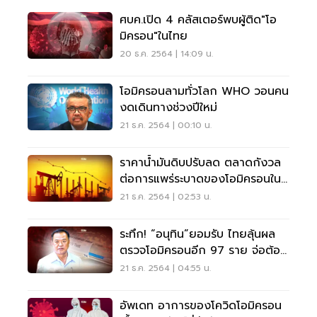
ศบค.เปิด 4 คลัสเตอร์พบผู้ติด"โอ
มิครอน"ในไทย
20 ธ.ค. 2564 | 14:09 น.
โอมิครอนลามทั่วโลก WHO วอนคน
งดเดินทางช่วงปีใหม่
21 ธ.ค. 2564 | 00:10 น.
ราคาน้ำมันดิบปรับลด ตลาดกังวล
ต่อการแพร่ระบาดของโอมิครอนใน
ยุโรป-สหรัฐฯ
21 ธ.ค. 2564 | 02:53 น.
ระทึก! “อนุทิน”ยอมรับ ไทยลุ้นผล
ตรวจโอมิครอนอีก 97 ราย จ่อต้อง
ใช้ยาแรงสกัด
21 ธ.ค. 2564 | 04:55 น.
อัพเดท อาการของโควิดโอมิครอน