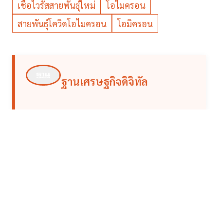
เชื้อไวรัสสายพันธุ์ใหม่
โอไมครอน
สายพันธุ์โควิดโอไมครอน
โอมิครอน
ฐานเศรษฐกิจดิจิทัล