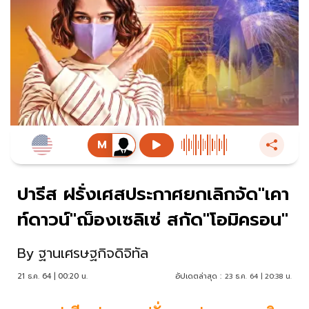
ปารีส ฝรั่งเศสประกาศยกเลิกจัด"เคา
ท์ดาวน์"ฌ็องเซลิเซ่ สกัด"โอมิครอน"
By
ฐานเศรษฐกิจดิจิทัล
21 ธ.ค. 64 | 00:20 น.
อัปเดตล่าสุด :
23 ธ.ค. 64 | 20:38 น.