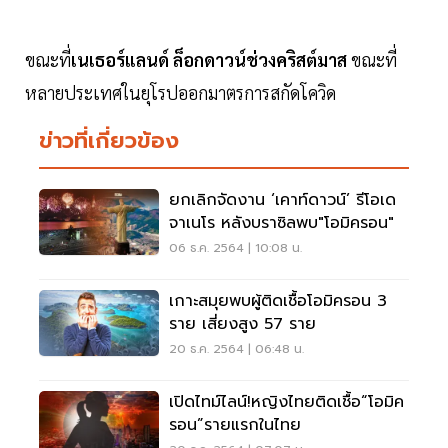
ขณะที่
เนเธอร์แลนด์ ล็อกดาวน์ช่วงคริสต์มาส
ขณะที่
หลายประเทศในยุโรปออกมาตรการสกัดโควิด
ข่าวที่เกี่ยวข้อง
ยกเลิกจัดงาน ‘เคาท์ดาวน์’ รีโอเด
จาเนโร หลังบราซิลพบ"โอมิครอน"
06 ธ.ค. 2564 | 10:08 น.
เกาะสมุยพบผู้ติดเชื้อโอมิครอน 3
ราย เสี่ยงสูง 57 ราย
20 ธ.ค. 2564 | 06:48 น.
เปิดไทม์ไลน์!หญิงไทยติดเชื้อ“โอมิค
รอน”รายแรกในไทย