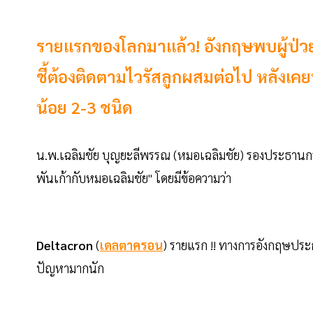
รายแรกของโลกมาแล้ว! อังกฤษพบผู้ป่วย
ชี้ต้องติดตามไวรัสลูกผสมต่อไป หลังเ
น้อย 2-3 ชนิด
น.พ.เฉลิมชัย บุญยะลีพรรณ (หมอเฉลิมชัย) รองประธานกร
พันเก้ากับหมอเฉลิมชัย" โดยมีข้อความว่า
Deltacron
(
เดลตาครอน
) รายแรก !! ทางการอังกฤษประก
ปัญหามากนัก