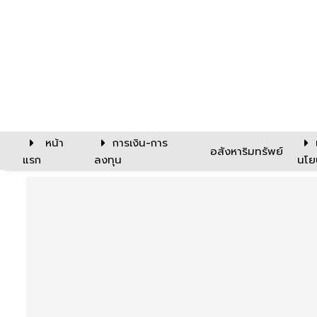
หน้า
การเงิน-การ
อสังหาริมทรัพย์
แรก
ลงทุน
นโย