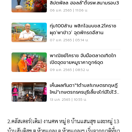
ลิปตพัลล ฮอลล์"ตั้งรพ.สนามรอบ3
06 ม.ค. 2565 | 11:06 น.
ทุ่ม100ล้าน พลิกโฉมบขส.2โคราช
ผุด‘พาข้าว’ จุดพักรถอีสาน
07 ม.ค. 2565 | 05:14 น.
พาณิชย์โคราช จับมือตลาดเทิดไท
เปิดจุดขายหมูราคาถูก6จุด
09 ม.ค. 2565 | 08:52 น.
เห็นผลทันตา"1ตำบล1เกษตรทฤษฎี
ใหม่"เกษตรกรครบุรีเลี้ยงไก่มีไข่ไว้
กินเอง
13 ม.ค. 2565 | 10:55 น.
2.คลัสเตอร์(เดิม) งานศพ หมู่ 8 บ้านแสนสุข และหมู่ 13
บ้านสันติสุข ต.ห้วยแถลง อ.ห้วยแถลงฯ เริ่มจากญาติที่มา