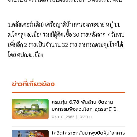
1.คลัสเตอร์(เดิม) เครือญาติบ้านหนองกระชาย หมู่ 11
ต.โคกสูง อ.เมือง รวมมีผู้ติดเชื้อ 30 รายหลังจาก 7 วันพบ
เพิ่มอีก 2 รายเป็นจำนวน 32 ราย สามารถควมคุมโรคได้
โดย ศปก.อ.เมือง
ข่าวที่เกี่ยวข้อง
ครม.ทุ่ม 6.78 พันล้าน จัดงาน
มหกรรมพืชสวนโลก อุดรธานี ปี
2569-โคราช ปี 2572
04 ม.ค. 2565 | 10:20 น.
โควิดโคราชกลับมาพุ่งปัดฝุ่น"อาคาร