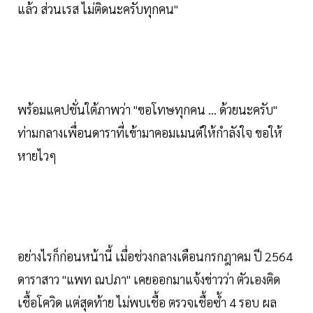
แล้ว ส่วนเรส ไม่ติดนะครับทุกคน"
พร้อมแคปชั่นใต้ภาพว่า "ขอโทษทุกคน … ด้วยนะครับ"
ท่ามกลางเพื่อนดาราที่เข้ามาคอมเมนต์ให้กำลังใจ ขอให้
หายไวๆ
อย่างไรก็ก่อนหน้านี้ เมื่อช่วงกลางเดือนกรกฎาคม ปี 2564
ดาราสาว "แพท ณปภา" เคยออกมาแจ้งข่าวว่า ตัวเองติด
เชื้อโควิด แต่สุดท้าย ไม่พบเชื้อ ตรวจเชื้อซ้ำ 4 รอบ ผล