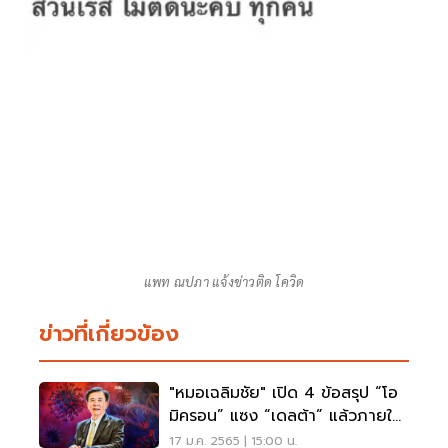
แพท ณปภา แจ้งข่าวติด โควิด
ข่าวที่เกี่ยวข้อง
"หมอเฉลิมชัย" เปิด 4 ข้อสรุป “โอ
มิครอน” แซง “เดลต้า” แล้วภายใน
1 เดือน
17 ม.ค. 2565 | 15:00 น.