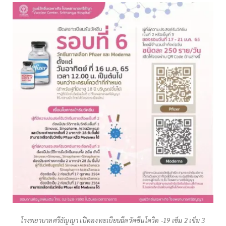
โรงพยาบาลศรีธัญญา เปิดลงทะเบียนฉีดวัคซีนโควิด -19 เข็ม 2 เข็ม 3