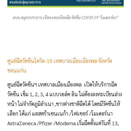
อบจ.สมุทรปราการ เปิดลงทะเบียนฉีดวัคซีน COVID-19 "โมเดอร์นา"
ศูนย์ฉีดวัคซีนโควิด-19 เทศบาลเมืองเมืองพล จังหวัด
ขอนแก่น
ศูนย์ฉีดวัคซีนฯ เทศบาลเมืองเมืองพล เปิดให้บริการฉีด
วัคซีน เข็ม 1, 2, 3, 4 แบบวอล์ค อิน ไม่ต้องลงทะเบียนล่วง
หน้า ไม่จำกัดภูมิลำเนา ,ชาวต่างชาติฉีดได้ โดยมีวัคซีนให้
เลือก ได้แก่ แอสตร้าเซนเนก้า /ไฟเซอร์ /โมเดอร์นา
AstraZeneca /Pfizer /Moderna เริ่มฉีดตั้งแต่วันที่ 13,