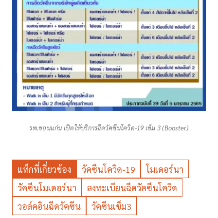
รพ.ขอนแก่น เปิดให้บริการฉีดวัคซีนโควิด-19 เข็ม 3 (Booster)
แท็กที่เกี่ยวข้อง
วัคซีนโควิด-19
โมเดอร์นา
วัคซีนโมเดอร์นา
ลงทะเบียนฉีดวัคซีนโควิด
วอล์คอินฉีดวัคซีน
วัคซีนเข็ม3