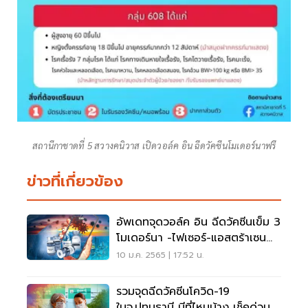
สถานีกาชาดที่ 5 สวางคนิวาส เปิดวอล์ค อิน ฉีดวัคซีนโมเดอร์นาฟรี
ข่าวที่เกี่ยวข้อง
อัพเดทจุดวอล์ค อิน ฉีดวัคซีนเข็ม 3
โมเดอร์นา -ไฟเซอร์-แอสตร้าเซน
เนก้าฟรี
10 ม.ค. 2565 | 17:52 น.
รวมจุดฉีดวัคซีนโควิด-19
ในจ.ปทุมธานี มีที่ไหนบ้าง เช็คด่วน