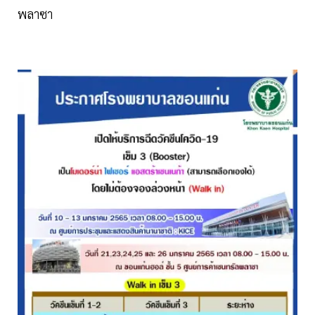
พลาซา