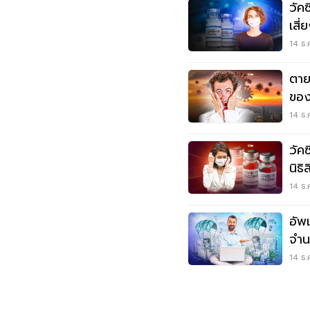
วัค
เสี
14 ธ.
ตาย
ของ
4 แ
14 ธ.
วัค
นิธิ
เช็
14 ธ.
อัพ
จำน
14 ธ.