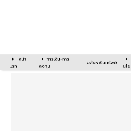
หน้า
การเงิน-การ
อสังหาริมทรัพย์
แรก
ลงทุน
นโย