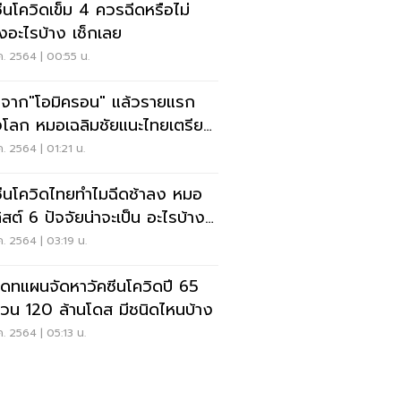
ซีนโควิดเข็ม 4 ควรฉีดหรือไม่
่ยงอะไรบ้าง เช็กเลย
ค. 2564 | 00:55 น.
จาก"โอมิครอน" แล้วรายแรก
โลก หมอเฉลิมชัยแนะไทยเตรียม
นวทางรับมือ
ค. 2564 | 01:21 น.
ซีนโควิดไทยทำไมฉีดช้าลง หมอ
ลิสต์ 6 ปัจจัยน่าจะเป็น อะไรบ้าง
กเลย
ค. 2564 | 03:19 น.
เดทแผนจัดหาวัคซีนโควิดปี 65
วน 120 ล้านโดส มีชนิดไหนบ้าง
ค. 2564 | 05:13 น.