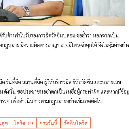
ต์รับจ้างทำใบรับรองการฉีดวัคซีนปลอม ขอย้ำว่า นอกจากเป็น
ฎหมาย มีความผิดทางอาญา อาจมีโทษจำคุกได้ จึงไม่คุ้มค่าอย่าง
ฉีด วันที่ฉีด สถานที่ฉีด ผู้ให้บริการฉีด ยี่ห้อวัคซีนและหมายเลข
อม ดังนั้น ขอประชาชนอย่าตกเป็นเหยื่อผู้กระทำผิด และหากมีข้อม
ี่ตำรวจ เพื่อดำเนินการตามกฎหมายอย่างเข้มงวดต่อไป
สุข
โควิด-19
ข่าววันนี้
วัคซีนโควิด