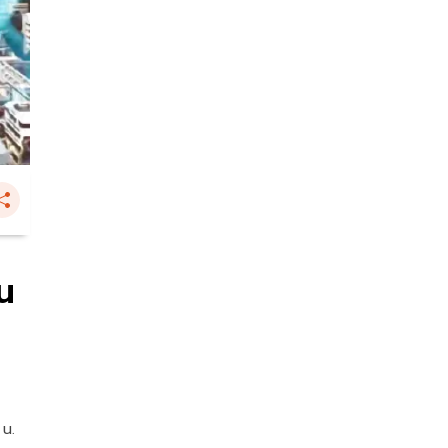
ิน
 น.