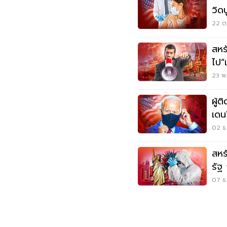
วิด
สัน
22 ต.
สหร
ไป“
ระบ
23 พ.
ผู้ต
เดน
02 ธ.
สหร
รัฐ
07 ธ.