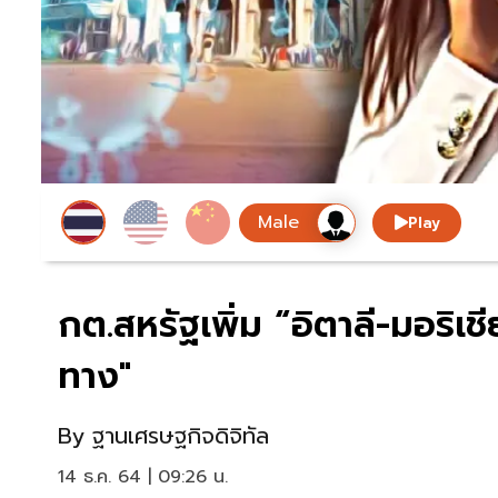
Play
กต.สหรัฐเพิ่ม “อิตาลี-มอริเชีย
ทาง"
By
ฐานเศรษฐกิจดิจิทัล
14 ธ.ค. 64 | 09:26 น.