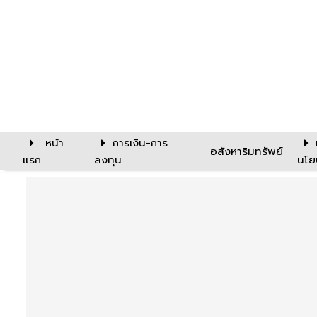
หน้า
การเงิน-การ
อสังหาริมทรัพย์
แรก
ลงทุน
นโย