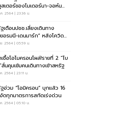
บูสเตอร์ของโมเดอร์นา-จอห์น
ฯ
ค. 2564 | 23:36 น.
ัฐเตือนปชช.เลี่ยงเดินทาง
เยอรมนี-เดนมาร์ก” หลังโควิด
าดหนัก
ย. 2564 | 05:59 น.
ิดเชื้อโอไมครอนโผล่!รายที่ 2 "ไบ
"ลั่นคุมเข้มคนเดินทางเข้าสหรัฐ
ค. 2564 | 23:11 น.
ัฐอ่วม “โอมิครอน” บุกแล้ว 16
 งัดทุกมาตรการสกัดเร่งด่วน
ค. 2564 | 05:10 น.