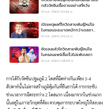
โควิดสายพันธุ์ใหม่โอไมครอนอาจไม่
กลัววัคซีนเชื้อตายอย่างที่หวัง
01 ธ.ค. 2564 | 01:40 น.
เปิดเหตุผลที่โควิดสายพันธุ์ใหม่โอ
ไมครอนจะระบาดหนักกว่าเดลตา
เช็กเลย!
01 ธ.ค. 2564 | 03:22 น.
ชัดเจนแล้วโควิดสายพันธุ์ใหม่โอ
ไมครอนแพร่เชื้อเร็วไม่แพ้เดลตา
01 ธ.ค. 2564 | 08:09 น.
การได้รับวัคซีนปฐมภูมิ 2 โดสที่ฉีดห่างกันเพียง 3-4
สัปดาห์นั้นไม่อาจสร้างภูมิคุ้มกันที่ยืนยาวได้ การกระชับ
ช่วงเวลาการฉีดระหว่าง 2 โดสแรก เนื่องมาจากในช่วงแรก
นั้นอยู่ในภาวะวิกฤตที่ต้อง ควบคุมการระบาดใหญ่ให้สงบลง