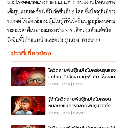
และโรคติดเชื้อแห่งชาติ ยืนยันว่า การป้องกันโรคนี้อย่าง
เต็มรูปแบบจะต้องได้รับวัคซีนถึง 3 โดส ซึ่งปัจจุบันมีการ
รณรงค์ ให้ฉีดเข็มกระตุ้นในผู้ที่รับวัคซีนปฐมภูมิครบตาม
ระยะเวลาที่เหมาะสมระหว่าง 3-6 เดือน (แล้วแต่ชนิด
วัคซีนที่ได้ก่อนหน้าและความรุนแรงการระบาด)
ข่าวที่เกี่ยวข้อง
โควิดสายพันธุ์ใหม่โอไมครอนรุนแรง
แค่ไหน วัคซีนเอาอยู่หรือไม่ เช็กเลย
30 พ.ย. 2564 | 01:51 น.
รู้จักโควิดสายพันธุ์ใหม่โอไมครอน
หมอยงชี้มีการกลายพันธุ์มากถึง
50 ตำแหน่ง
30 พ.ย. 2564 | 02:28 น.