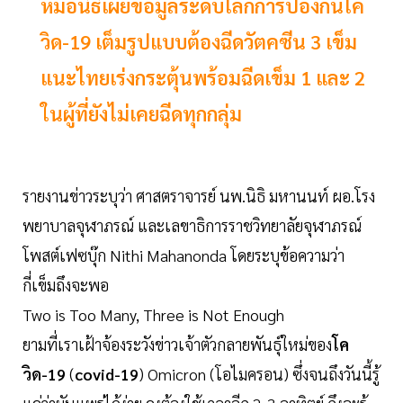
หมอนิธิเผยข้อมูลระดับโลกการป้องกันโค
วิด-19 เต็มรูปแบบต้องฉีดวัตคซีน 3 เข็ม
แนะไทยเร่งกระตุ้นพร้อมฉีดเข็ม 1 และ 2
ในผู้ที่ยังไม่เคยฉีดทุกกลุ่ม
รายงานข่าวระบุว่า ศาสตราจารย์ นพ.นิธิ มหานนท์ ผอ.โรง
พยาบาลจุฬาภรณ์ และเลขาธิการราชวิทยาลัยจุฬาภรณ์
โพสต์เฟซบุ๊ก Nithi Mahanonda โดยระบุข้อความว่า
กี่เข็มถึงจะพอ
Two is Too Many, Three is Not Enough
ยามที่เราเฝ้าจ้องระวังข่าวเจ้าตัวกลายพันธุ์ใหม่ของ
โค
วิด-19
(
covid-19
) Omicron (โอไมครอน) ซึ่งจนถึงวันนี้รู้