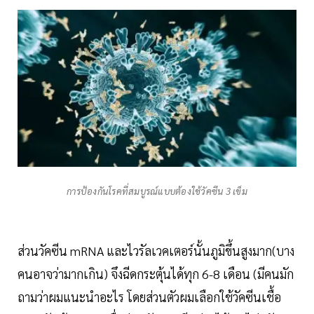
การป้องกันโรคที่สมบูรณ์แบบต้องใช้วัคซีน 3 เข็ม
ส่วนวัคซีน mRNA และไวรัลเวคเตอร์นั้นภูมิขึ้นสูงมาก(บาง
คนอาจว่ามากเกิน) จึงฉีดกระตุ้นได้ทุก 6-8 เดือน (มีคนมัก
ถามว่าผมแนะนำอะไร โดยส่วนตัวผมเลือกใช้วัคซีนเชื้อ