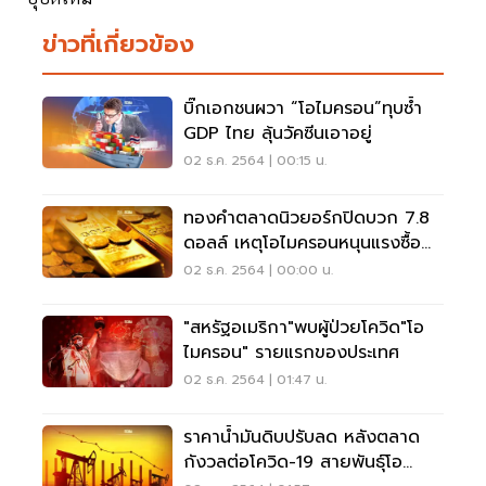
ข่าวที่เกี่ยวข้อง
บิ๊กเอกชนผวา “โอไมครอน”ทุบซํ้า
GDP ไทย ลุ้นวัคซีนเอาอยู่
02 ธ.ค. 2564 | 00:15 น.
ทองคำตลาดนิวยอร์กปิดบวก 7.8
ดอลล์ เหตุโอไมครอนหนุนแรงซื้อ
สินทรัพย์ปลอดภัย
02 ธ.ค. 2564 | 00:00 น.
"สหรัฐอเมริกา"พบผู้ป่วยโควิด"โอ
ไมครอน" รายแรกของประเทศ
02 ธ.ค. 2564 | 01:47 น.
ราคาน้ำมันดิบปรับลด หลังตลาด
กังวลต่อโควิด-19 สายพันธุ์โอ