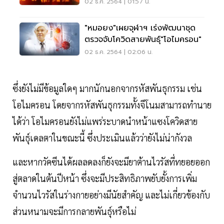
ไมครอน
02 ธ.ค. 2564 | 01:57 น.
"หมอยง"เผยจุฬาฯ เร่งพัฒนาชุด
ตรวจจับโควิดสายพันธุ์"โอไมครอน"
02 ธ.ค. 2564 | 02:06 น.
ซึ่งยังไม่มีข้อมูลใดๆ มากนักนอกจากรหัสพันธุกรรม เช่น
โอไมครอน โดยจากรหัสพันธุกรรมทั้งจีโนมสามารถทำนาย
ได้ว่า โอไมครอนยังไม่แพร่ระบาดนำหน้าแซงโควิดสาย
พันธุ์เดลตาในขณะนี้ ซึ่งประเมินแล้วว่ายังไม่น่ากังวล
และหากวัคซีนได้ผลลดลงก็ยังจะมียาต้านไวรัสที่ทยอยออก
สู่ตลาดในต้นปีหน้า ซึ่งจะมีประสิทธิภาพยับยั้งการเพิ่ม
จำนวนไวรัสในร่างกายอย่างมีนัยสำคัญ และไม่เกี่ยวข้องกับ
ส่วนหนามจะมีการกลายพันธุ์หรือไม่