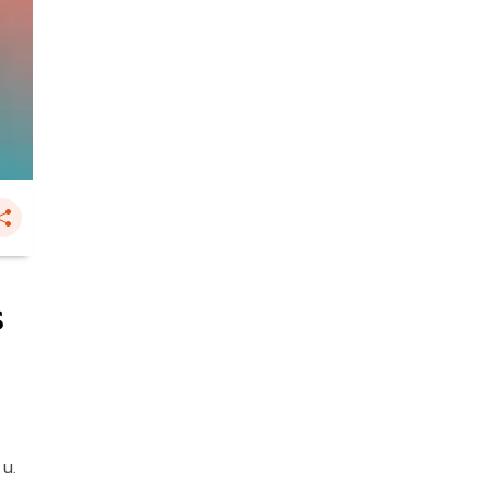
ร
 น.