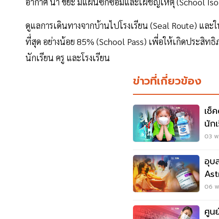
อากาศ น้ำ ขยะ มีแผนซักซ้อมและเผชิญเหตุ (School Iso
ดูแลการเดินทางจากบ้านไปโรงเรียน (Seal Route) และใน
ที่สุด อย่างน้อย 85% (School Pass) เพี่อให้เกิดประสิท
นักเรียน ครู และโรงเรียน
ข่าวที่เกี่ยวข้อง
เช็
นัก
03 พ.
อุบ
Ast
พ.ย.
06 พ.
ศูน