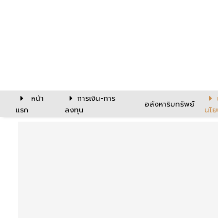
หน้า
การเงิน-การ
อสังหาริมทรัพย์
แรก
ลงทุน
นโย