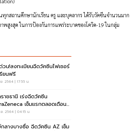
lation)
ทุกสถานศึกษานักเรียน ครู และบุคลากร ได้รับวัคซีนจำนวนมาก
ธิภาพสูงสุด ในการป้องกันการแพร่ระบาดของโควิด-19 ในกลุ่ม
คด่วน!ลงทะเบียนฉีดวัคซีนไฟเซอร์
เรียนฟรี
ย. 2564 | 17:55 น.
ลราชธานี เร่งฉีดวัคซีน
raZeneca เข็มแรกตลอดเดือน
นี้ เช็คเลย
ย. 2564 | 04:15 น.
ย์กลางบางซื่อ ฉีดวัคซีน AZ เข็ม