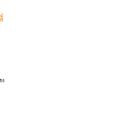
ี่
ยง