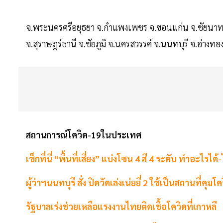
จ.พระนครศรีอยุธยา จ.กำแพงเพชร จ.ขอนแก่น จ.ชัยนาท จ
จ.สุราษฎร์ธานี จ.ชัยภูมิ จ.นครสวรรค์ จ.นนทบุรี จ.อ่างทอ
สถานการณ์โควิด-19ในประเทศ
เช็กที่นี่ “พื้นที่เสี่ยง” แบ่งโซน 4 สี 4 ระดับ ทำอะไรได้-
ผู้ว่าฯนนทบุรี สั่ง ปิดวัดเล่งเน่ยยี่ 2 ใช้เป็นสถานที่คุมโค
รัฐบาลเร่งช่วยเหลือแรงงานไทยติดเชื้อโควิดที่เกาหลี