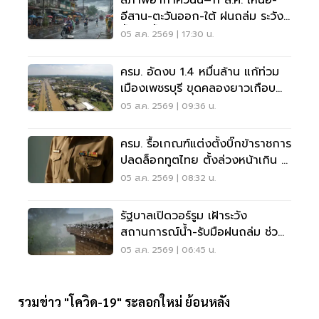
สภาพอากาศวันนี้–11 ส.ค. เหนือ-
อีสาน-ตะวันออก-ใต้ ฝนถล่ม ระวัง
น้ำป่า น้ำท่วมขัง
05 ส.ค. 2569 | 17:30 น.
ครม. อัดงบ 1.4 หมื่นล้าน แก้ท่วม
เมืองเพชรบุรี ขุดคลองยาวเกือบ
40 กม.
05 ส.ค. 2569 | 09:36 น.
ครม. รื้อเกณฑ์แต่งตั้งบิ๊กข้าราชการ
ปลดล็อกทูตไทย ตั้งล่วงหน้าเกิน 2
เดือน
05 ส.ค. 2569 | 08:32 น.
รัฐบาลเปิดวอร์รูม เฝ้าระวัง
สถานการณ์น้ำ-รับมือฝนถล่ม ช่วย
เหลือปชช. 24 ชม.
05 ส.ค. 2569 | 06:45 น.
รวมข่าว "โควิด-19" ระลอกใหม่ ย้อนหลัง