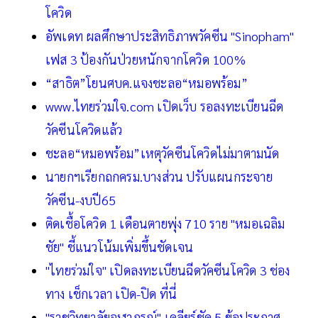
โควิด
อัพเดท ผลศึกษาประสิทธิภาพวัคซีน "Sinopham"
เฟส 3 ป้องกันป่วยหนักจากโควิด 100%
“สาธิต”โยนศบค.แจงชะลอ“หมอพร้อม”
www.ไทยร่วมใจ.com เปิดเว็บ รอลงทะเบียนฉีด
วัคซีนโควิดแล้ว
ชะลอ“หมอพร้อม”เหตุวัคซีนโควิดไม่มาตามนัด
นายกฯเรียกถกครม.บางส่วน ปรับแผนกระจาย
วัคซีน-งบปี65
ติดเชื้อโควิด 1 เดือนตายพุ่ง 710 ราย "หมอเฉลิม
ชัย" ชี้แนวโน้มเพิ่มขึ้นชัดเจน
"ไทยร่วมใจ" เปิดลงทะเบียนฉีดวัคซีนโควิด 3 ช่อง
ทาง เช็กเวลา เปิด-ปิด ที่นี่
"ราชวิทยาลัยจุฬาภรณ์" เคลียร์ชัด 5 ข้อประกาศ