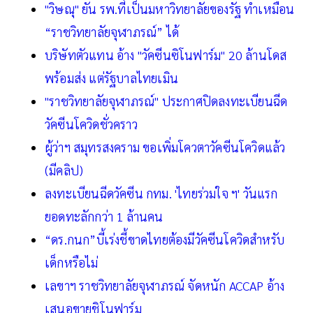
"วิษณุ" ยัน รพ.ที่เป็นมหาวิทยาลัยของรัฐ ทำเหมือน
“ราชวิทยาลัยจุฬาภรณ์” ได้
บริษัทตัวแทน อ้าง "วัคซีนซิโนฟาร์ม" 20 ล้านโดส
พร้อมส่ง แต่รัฐบาลไทยเมิน
"ราชวิทยาลัยจุฬาภรณ์" ประกาศปิดลงทะเบียนฉีด
วัคซีนโควิดชั่วคราว
ผู้ว่าฯ สมุทรสงคราม ขอเพิ่มโควตาวัคซีนโควิดแล้ว
(มีคลิป)
ลงทะเบียนฉีดวัคซีน กทม. 'ไทยร่วมใจ ฯ' วันแรก
ยอดทะลักกว่า 1 ล้านคน
“ดร.กนก”บี้เร่งชี้ขาดไทยต้องมีวัคซีนโควิดสำหรับ
เด็กหรือไม่
เลขาฯ ราชวิทยาลัยจุฬาภรณ์ จัดหนัก ACCAP อ้าง
เสนอขายชิโนฟาร์ม