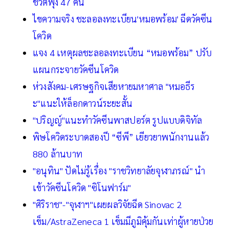
ชีวิตพุ่ง 47 คน
ไขความจริง ชะลอลงทะเบียน'หมอพร้อม' ฉีดวัคซีน
โควิด
แจง 4 เหตุผลชะลอลงทะเบียน “หมอพร้อม” ปรับ
แผนกระจายวัคซีนโควิด
ห่วงสังคม-เศรษฐกิจเสียหายมหาศาล "หมอธีร
ะ"แนะให้ล็อกดาวน์ระยะสั้น
"ปริญญ์"แนะทำวัคซีนพาสปอร์ต รูปแบบดิจิทัล
พิษโควิดระบาดสองปี “ซีพี” เยียวยาพนักงานแล้ว
880 ล้านบาท
"อนุทิน" ปัดไม่รู้เรื่อง "ราชวิทยาลัยจุฬาภรณ์" นำ
เข้าวัคซีนโควิด "ซิโนฟาร์ม"
"ศิริราช"-"จุฬาฯ"เผยผลวิจัยฉีด Sinovac 2
เข็ม/AstraZeneca 1 เข็มมีภูมิคุ้มกันเท่าผู้หายป่วย