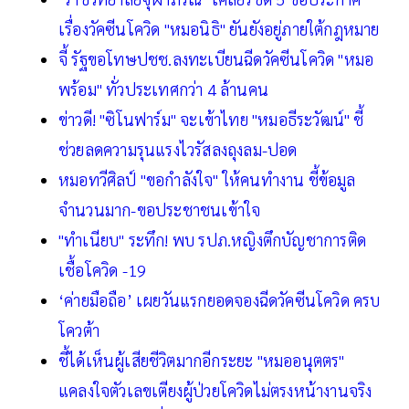
เรื่องวัคซีนโควิด "หมอนิธิ" ยันยังอยู่ภายใต้กฎหมาย
จี้ รัฐขอโทษปชช.ลงทะเบียนฉีดวัคซีนโควิด "หมอ
พร้อม" ทั่วประเทศกว่า 4 ล้านคน
ข่าวดี! "ซิโนฟาร์ม" จะเข้าไทย "หมอธีระวัฒน์" ชี้
ช่วยลดความรุนแรงไวรัสลงถุงลม-ปอด
หมอทวีศิลป์ "ขอกำลังใจ" ให้คนทำงาน ชี้ข้อมูล
จำนวนมาก-ขอประชาชนเข้าใจ
"ทำเนียบ" ระทึก! พบ รปภ.หญิงตึกบัญชาการติด
เชื้อโควิด -19
‘ค่ายมือถือ’ เผยวันแรกยอดจองฉีดวัคซีนโควิด ครบ
โควต้า
ชี้ได้เห็นผู้เสียชีวิตมากอีกระยะ "หมออนุตตร"
แคลงใจตัวเลขเตียงผู้ป่วยโควิดไม่ตรงหน้างานจริง