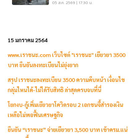
น้ำป่า น้ำท่วมขัง
05 ส.ค. 2569 | 17:30 น.
15 มกราคม 2564
www.เราชนะ.com เว็บไซต์ "เราชนะ" เยียวยา 3500
บาท ยืนยันลงทะเบียนไม่ยุ่งยาก
สรุป เราชนะลงทะเบียน 3500 ความคืบหน้า เงื่อนไข
กลุ่มไหนได้-ไม่ได้รับสิทธิ ล่าสุดครบจบที่นี่
โยกงบ-กู้เพิ่มเยียวยาโควิดรอบ 2 เอกชนจี้สำรองเงิน
เหลือไม่พอฟื้นเศรษฐกิจ
ยืนยัน “เราชนะ” จ่ายเยียวยา 3,500 บาท เข้าครม.แน่