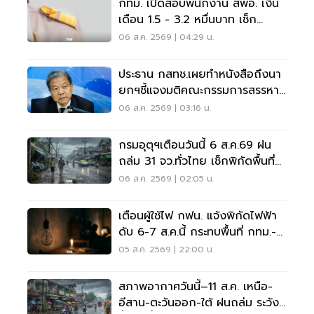
กทม. เปิดสอบพนักงาน สพอ. เงิน
เดือน 1.5 - 3.2 หมื่นบาท เช็ก
เงื่อนไข-วิธีสมัครที่นี่
06 ส.ค. 2569 | 04:29 น.
ประธาน กสทช.เผยทำหนังสือถึงนา
ยกฯชี้แจงมติคณะกรรมการสรรหา
กรรมการ กสทช.
06 ส.ค. 2569 | 03:16 น.
กรมอุตุฯเตือนวันนี้ 6 ส.ค.69 ฝน
ถล่ม 31 จว.ทั่วไทย เช็กพิกัดพื้นที่
เสี่ยงด่วน
06 ส.ค. 2569 | 02:05 น.
เตือนผู้ใช้ไฟ กฟน. แจ้งพิกัดไฟฟ้า
ดับ 6-7 ส.ค.นี้ กระทบพื้นที่ กทม.-
นนทบุรี-สมุทรปราการ
05 ส.ค. 2569 | 22:00 น.
สภาพอากาศวันนี้–11 ส.ค. เหนือ-
อีสาน-ตะวันออก-ใต้ ฝนถล่ม ระวัง