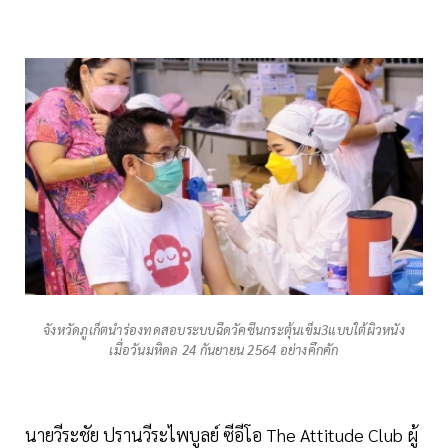
จังหวัดภูเก็ตนำร่องทดสอบระบบฉีดวัคซีนกระตุ้นเข็ม3แบบใต้ผิวหนัง
เมื่อวันมหิดล 24 กันยายน 2564 อย่างคึกคัก
นายวีระชัย ปรานวีระไพบูลย์ ซีอีโอ The Attitude Club ผู้