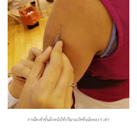
การฉีดเข้าชั้นผิวหนังใช้ปริมาณวัคซีนน้อยลง 5 เท่า