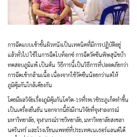
การฉีดแบบเข้าชั้นผิวหนังเป็นเทคนิคที่มีการปฏิบัติอยู่
แล้วทั่วไป ใช้ในการฉีดโบท็อกซ์ การฉีดวัคซีนพิษสุนัขบ้า
ทดสอบภูมิแพ้ เป็นต้น วิธีการนี้เป็นวิธีการที่ปลอดภัยกว่า
การฉีดเข้ากล้ามเนื้อ เนื่องจากใช้วัคซีนน้อยกว่าแต่ให้
ภูมิคุ้มกันใกล้เคียงกัน
โดยมีผลวิจัยเรื่องภูมิคุ้มกันโควิด-19ที่รพ.วชิระภูเก็ตทำขึ้น
เป็นเครื่องยืนยัน นอกจากนี้ยังมีงานวิจัยที่จุฬาลงกรณ์
มหาวิทยาลัย, จุฬาภรณ์ราชวิทยาลัย, มหาวิทยาลัยสงขลา
นครินทร์ และโรงเรียนแพทย์ที่ประเทศเนเธอร์แลนด์ได้