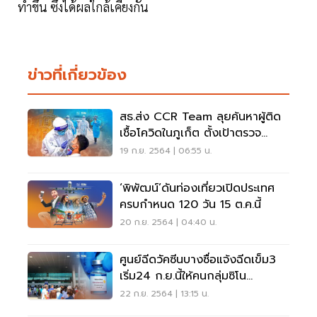
ทำขึ้น ซึ่งได้ผลใกล้เคียงกัน
ข่าวที่เกี่ยวข้อง
สธ.ส่ง CCR Team ลุยค้นหาผู้ติด
เชื้อโควิดในภูเก็ต ตั้งเป้าตรวจ
25,000 ใน 3 วัน
19 ก.ย. 2564 | 06:55 น.
‘พิพัฒน์’ดันท่องเที่ยวเปิดประเทศ
ครบกำหนด 120 วัน 15 ต.ค.นี้
20 ก.ย. 2564 | 04:40 น.
ศูนย์ฉีดวัคซีนบางซื่อแจ้งฉีดเข็ม3
เริ่ม24 ก.ย.นี้ให้คนกลุ่มซิโน
แวค2เข็ม
22 ก.ย. 2564 | 13:15 น.