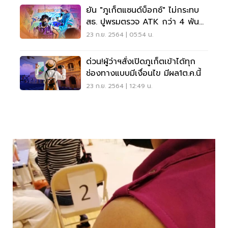
ยัน "ภูเก็ตแซนด์บ็อกซ์" ไม่กระทบ
สธ. ปูพรมตรวจ ATK กว่า 4 พัน
ราย พบผลบวก 5.07%
23 ก.ย. 2564 | 05:54 น.
ด่วน!ผู้ว่าฯสั่งเปิดภูเก็ตเข้าได้ทุก
ช่องทางแบบมีเงื่อนไข มีผล1ต.ค.นี้
23 ก.ย. 2564 | 12:49 น.