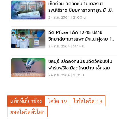
เช็คด่วน ฉีดวัคซีน โมเดอร์นา
รพ.ศิริราช ปิยมหาราชการุณย์ เปิด
ลงทะเบียนเพิ่ม
24 ก.ย. 2564 | 21:00 น.
ฉีด Pfizer เด็ก 12-15 ปีราช
วิทยาลัยกุมารแพทย์ฯแนะผู้ชาย 1
เข็ม-ผู้หญิง 2 เข็ม
24 ก.ย. 2564 | 14:14 น.
ชลบุรี เปิดลงทะเบียนฉีดวัคซีนซิโน
ฟาร์มฟรี!จะมีจุดไหนบ้าง เช็คเลย
24 ก.ย. 2564 | 18:31 น.
แท็กที่เกี่ยวข้อง
โควิด-19
ไวรัสโควิด-19
ยอดโควิดทั่วโลก