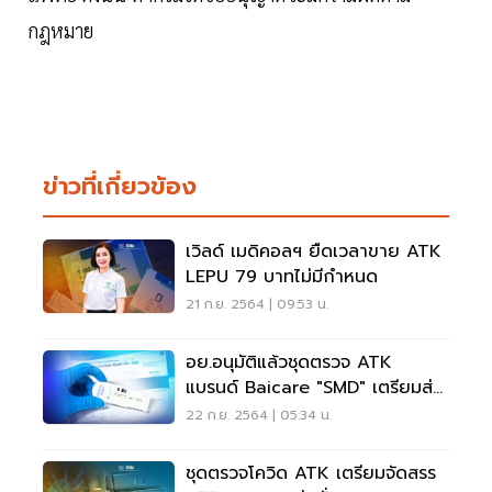
กฎหมาย
ข่าวที่เกี่ยวข้อง
เวิลด์ เมดิคอลฯ ยืดเวลาขาย ATK
LEPU 79 บาทไม่มีกำหนด
21 ก.ย. 2564 | 09:53 น.
อย.อนุมัติแล้วชุดตรวจ ATK
แบรนด์ Baicare "SMD" เตรียมส่ง
ลงตลาด
22 ก.ย. 2564 | 05:34 น.
ชุดตรวจโควิด ATK เตรียมจัดสรร