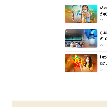
เช็ค
วัค
22 ก.
ศูนย
เริ่
22 ก.
โควิ
ติด
24 ก.