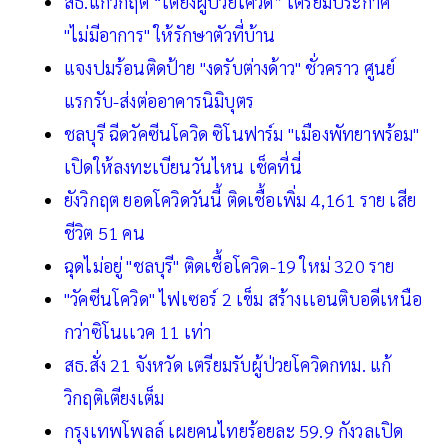
สธ.แก้วิกฤติ “เตียงผู้ป่วยโควิด” เตรียมประกาศ
"ไม่มีอาการ" ให้รักษาตัวที่บ้าน
แจงปมร้อนติดป้าย "งดรับต่างด้าว" ชั่วคราว ศูนย์
แรกรับ-ส่งต่ออาคารนิมิบุตร
ชลบุรี ฉีดวัคซีนโควิด ซิโนฟาร์ม "เมืองพัทยาพร้อม"
เปิดให้ลงทะเบียนวันไหน เช็คที่นี่
ยังวิกฤต ยอดโควิดวันนี้ ติดเชื้อเพิ่ม 4,161 ราย เสีย
ชีวิต 51 คน
ฉุดไม่อยู่ "ชลบุรี" ติดเชื้อโควิด-19 ใหม่ 320 ราย
"วัคซีนโควิด" ไฟเซอร์ 2 เข็ม สร้างเเอนติบอดีเหนือ
กว่าซิโนเเวค 11 เท่า
สธ.สั่ง 21 จังหวัด เตรียมรับผู้ป่วยโควิดกทม. แก้
วิกฤติเตียงเต็ม
กรุงเทพโพลล์ เผยคนไทยร้อยละ 59.9 กังวลเปิด