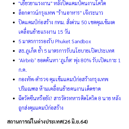
"เยียวยาแรงงาน" หลังปิดแคมป์คนงานโควิด
ล็อกดาวน์กรุงเทพ "ร้านอาหาร" เจ๊งระนาว
ปิดแคมป์ก่อสร้าง กทม. สั่งด่วน 50 เขตคุมเข้มงด
เคลื่อนย้ายแรงงาน 15 วัน
5 มาตรการรองรับ Phuket Sandbox
สธ.ภูเก็ต ย้ำ 5 มาตรการรับนโยบายเปิดประเทศ
‘Airbnb’ ยอดค้นหา 'ภูเก็ต' พุ่ง 80% รับเปิดเกาะ 1
ก.ค.
กองทัพ-ตำรวจ คุมเข้มแคมป์ก่อสร้างกรุงเทพ
ปริมณฑล ห้ามเคลื่อนย้ายคนงานเด็ดขาด
ฉีดวัคซีนหรือยัง? สารวัตรทหารติดโควิด 8 นาย หลัง
ถูกส่งคุมแคมป์ก่อสร้าง
สถานการณ์ในต่างประเทศ(26 มิ.ย.64)