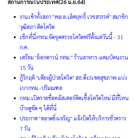
สถานการณ์ในประเทศ(26 มิ.ย.64)
งานเข้าทั้งสภา "พล.อ.เลิศฤทธิ์ เวชสวรรค์" สมาชิก
วุฒิสภา ติดโควิด
เช็กที่นี่!กทม.จัดจุดตรวจโควิดฟรีตั้งแต่วันนี้ - 31
ก.ค.
เตรียม "ล็อกดาวน์ กทม." ร้านอาหาร-แคมป์คนงาน
15 วัน
กู้วิกฤติ "เตียงผู้ป่วยโควิด" สธ.ดึง3เขตสุขภาพ แบ่ง
เบากทม.-ปริมณฑล
กทม.เปิดรายชื่อคลัสเตอร์ติดเชื้อโควิดใหม่ มีที่ไหน
บ้างดูชัด ๆ ได้ที่นี่
ประกาศ "ตลาดยิ่งเจริญ" แจ้งปิดให้บริการชั่วคราว
7 วัน