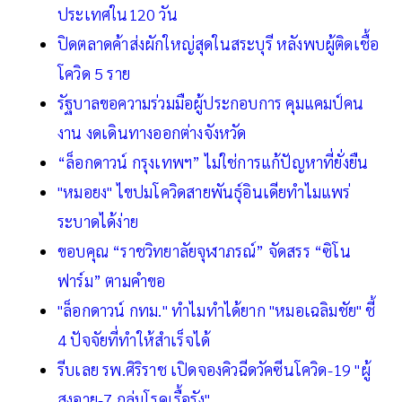
ประเทศใน120 วัน
ปิดตลาดค้าส่งผักใหญ่สุดในสระบุรี หลังพบผู้ติดเชื้อ
โควิด 5 ราย
รัฐบาลขอความร่วมมือผู้ประกอบการ คุมแคมป์คน
งาน งดเดินทางออกต่างจังหวัด
“ล็อกดาวน์ กรุงเทพฯ” ไม่ใช่การแก้ปัญหาที่ยั่งยืน
"หมอยง" ไขปมโควิดสายพันธุ์อินเดียทำไมแพร่
ระบาดได้ง่าย
ขอบคุณ “ราชวิทยาลัยจุฬาภรณ์” จัดสรร “ซิโน
ฟาร์ม” ตามคำขอ
"ล็อกดาวน์ กทม." ทำไมทำได้ยาก "หมอเฉลิมชัย" ชี้
4 ปัจจัยที่ทำให้สำเร็จได้
รีบเลย รพ.ศิริราช เปิดจองคิวฉีดวัคซีนโควิด-19 "ผู้
สูงอายุ-7 กลุ่มโรคเรื้อรัง"