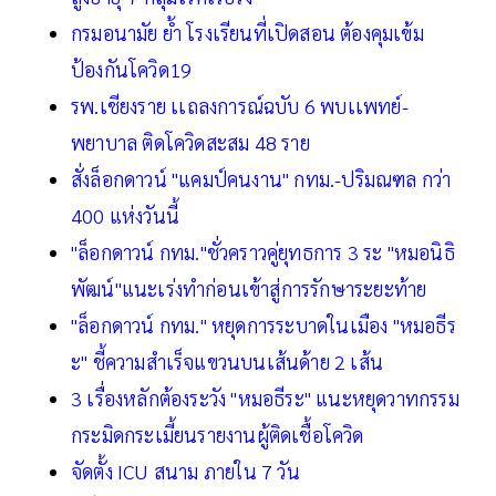
กรมอนามัย ย้ำ โรงเรียนที่เปิดสอน ต้องคุมเข้ม
ป้องกันโควิด19
รพ.เชียงราย เเถลงการณ์ฉบับ 6 พบเเพทย์-
พยาบาล ติดโควิดสะสม 48 ราย
สั่งล็อกดาวน์ "แคมป์คนงาน" กทม.-ปริมณฑล กว่า
400 แห่งวันนี้
"ล็อกดาวน์ กทม."ชั่วคราวคู่ยุทธการ 3 ระ "หมอนิธิ
พัฒน์"แนะเร่งทำก่อนเข้าสู่การรักษาระยะท้าย
"ล็อกดาวน์ กทม." หยุดการระบาดในเมือง "หมอธีร
ะ" ชี้ความสำเร็จแขวนบนเส้นด้าย 2 เส้น
3 เรื่องหลักต้องระวัง "หมอธีระ" แนะหยุดวาทกรรม
กระมิดกระเมี้ยนรายงานผู้ติดเชื้อโควิด
จัดตั้ง ICU สนาม ภายใน 7 วัน