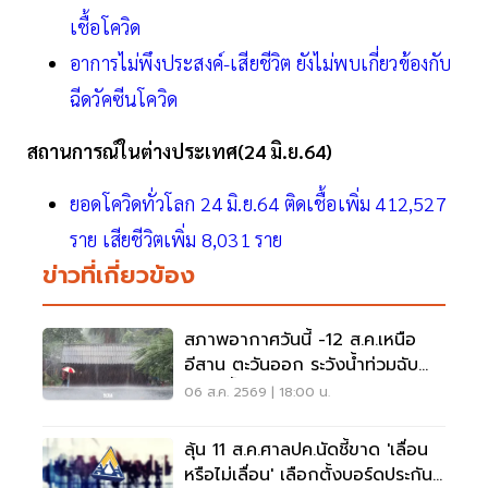
เชื้อโควิด
อาการไม่พึงประสงค์-เสียชีวิต ยังไม่พบเกี่ยวข้องกับ
ฉีดวัคซีนโควิด
สถานการณ์ในต่างประเทศ(24 มิ.ย.64)
ยอดโควิดทั่วโลก 24 มิ.ย.64 ติดเชื้อเพิ่ม 412,527
ราย เสียชีวิตเพิ่ม 8,031 ราย
ข่าวที่เกี่ยวข้อง
สภาพอากาศวันนี้ -12 ส.ค.เหนือ
อีสาน ตะวันออก ระวังน้ำท่วมฉับ
พลัน น้ำป่าไหลหลาก
06 ส.ค. 2569 | 18:00 น.
ลุ้น 11 ส.ค.ศาลปค.นัดชี้ขาด 'เลื่อน
หรือไม่เลื่อน' เลือกตั้งบอร์ดประกัน