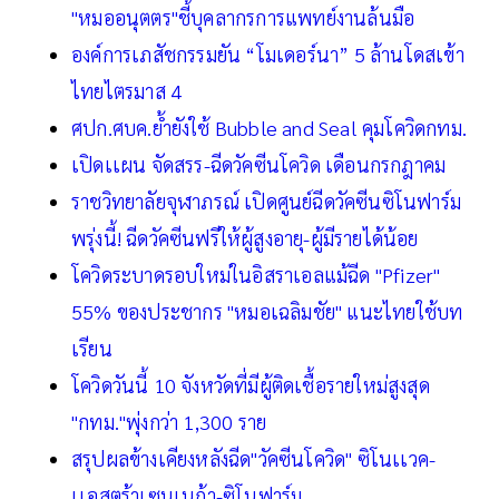
"หมออนุตตร"ชี้บุคลากรการแพทย์งานล้นมือ
องค์การเภสัชกรรมยัน “โมเดอร์นา” 5 ล้านโดสเข้า
ไทยไตรมาส 4
ศปก.ศบค.ย้ำยังใช้ Bubble and Seal คุมโควิดกทม.
เปิดเเผน จัดสรร-ฉีดวัคซีนโควิด เดือนกรกฎาคม
ราชวิทยาลัยจุฬาภรณ์ เปิดศูนย์ฉีดวัคซีนซิโนฟาร์ม
พรุ่งนี้! ฉีดวัคซีนฟรีให้ผู้สูงอายุ-ผู้มีรายได้น้อย
โควิดระบาดรอบใหม่ในอิสราเอลแม้ฉีด "Pfizer"
55% ของประชากร "หมอเฉลิมชัย" แนะไทยใช้บท
เรียน
โควิดวันนี้ 10 จังหวัดที่มีผู้ติดเชื้อรายใหม่สูงสุด
"กทม."พุ่งกว่า 1,300 ราย
สรุปผลข้างเคียงหลังฉีด"วัคซีนโควิด" ซิโนเเวค-
เเอสตร้าเซนเนก้า-ซิโนฟาร์ม