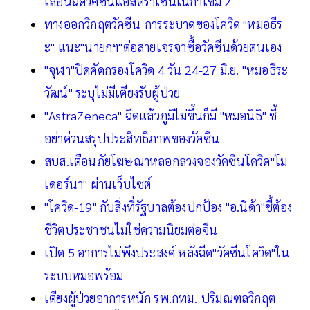
เลื่อนฉีดวัคซีนแอสตร้าเซนเนก้าเข็ม 2
ทางออกวิกฤตวัคซีน-การระบาดของโควิด "หมอธีร
ะ" แนะ"นายกฯ"ต่อสายเจรจาซื้อวัคซีนด้วยตนเอง
"จุฬา"ปิดคัดกรองโควิด 4 วัน 24-27 มิ.ย. "หมอธีระ
วัฒน์" ระบุไม่มีเตียงรับผู้ป่วย
"AstraZeneca" ฉีดแล้วภูมิไม่ขึ้นก็มี "หมอนิธิ" ชี้
อย่าด่วนสรุปประสิทธิภาพของวัคซีน
สบส.เตือนภัยโฆษณาหลอกลวงจองวัคซีนโควิด"โม
เดอร์นา" ผ่านเว็บไซต์
"โควิด-19" กับสิ่งที่รัฐบาลต้องปกป้อง "อ.นิด้า"ชี้ต้อง
ชีวิตประชาชนไม่ใช่ความนิยมต่อจีน
เปิด 5 อาการไม่พึงประสงค์ หลังฉีด"วัคซีนโควิด"ใน
ระบบหมอพร้อม
เตียงผู้ป่วยอาการหนัก รพ.กทม.-ปริมณฑลวิกฤต