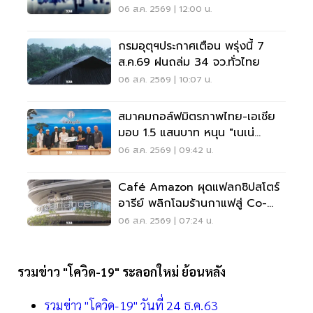
สังคม
06 ส.ค. 2569 | 12:00 น.
กรมอุตุฯประกาศเตือน พรุ่งนี้ 7
ส.ค.69 ฝนถล่ม 34 จว.ทั่วไทย
06 ส.ค. 2569 | 10:07 น.
สมาคมกอล์ฟมิตรภาพไทย-เอเชีย
มอบ 1.5 แสนบาท หนุน "เนเน่
รอยัล" ลุยเวทีที่สหรัฐ
06 ส.ค. 2569 | 09:42 น.
Café Amazon ผุดแฟลกชิปสโตร์
อารีย์ พลิกโฉมร้านกาแฟสู่ Co-
Working Space ครบวงจร
06 ส.ค. 2569 | 07:24 น.
รวมข่าว "โควิด-19" ระลอกใหม่ ย้อนหลัง
รวมข่าว "โควิด-19" วันที่ 24 ธ.ค.63