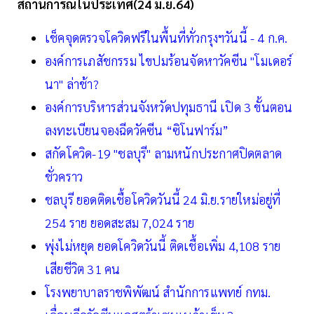
สถานการณ์ในประเทศ(24 มิ.ย.64)
เช็คจุดตรวจโควิดฟรีในพื้นที่ทั่วกรุงฯวันนี้ - 4 ก.ค.
องค์การเภสัชกรรม ไขปมร้อนจัดหาวัคซีน "โมเดอร์
นา" ล่าช้า?
องค์การบริหารส่วนจังหวัดปทุมธานี เปิด 3 ขั้นตอน
ลงทะเบียนจองฉีดวัคซีน “ซิโนฟาร์ม”
สกัดโควิด-19 "ชลบุรี" ลามหนักประกาศปิดตลาด
ชั่วคราว
ชลบุรี ยอดติดเชื้อโควิดวันนี้ 24 มิ.ย.รายใหม่อยู่ที่
254 ราย ยอดสะสม 7,024 ราย
พุ่งไม่หยุด ยอดโควิดวันนี้ ติดเชื้อเพิ่ม 4,108 ราย
เสียชีวิต 31 คน
โรงพยาบาลราชพิพัฒน์ สำนักการแพทย์ กทม.