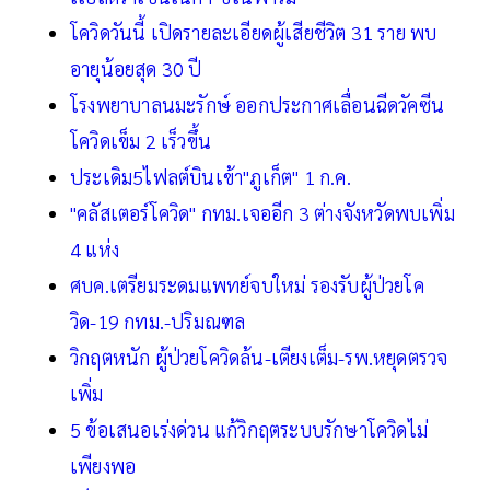
โควิดวันนี้ เปิดรายละเอียดผู้เสียชีวิต 31 ราย พบ
อายุน้อยสุด 30 ปี
โรงพยาบาลนมะรักษ์ ออกประกาศเลื่อนฉีดวัคซีน
โควิดเข็ม 2 เร็วขึ้น
ประเดิม5ไฟลต์บินเข้า"ภูเก็ต" 1 ก.ค.
"คลัสเตอร์โควิด" กทม.เจออีก 3 ต่างจังหวัดพบเพิ่ม
4 แห่ง
ศบค.เตรียมระดมแพทย์จบใหม่ รองรับผู้ป่วยโค
วิด-19 กทม.-ปริมณฑล
วิกฤตหนัก ผู้ป่วยโควิดล้น-เตียงเต็ม-รพ.หยุดตรวจ
เพิ่ม
5 ข้อเสนอเร่งด่วน แก้วิกฤตระบบรักษาโควิดไม่
เพียงพอ