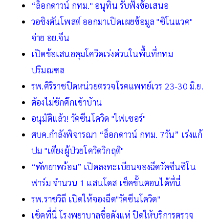
“ล็อกดาวน์ กทม." อนุทิน รับฟังข้อเสนอ
วอชิงตันโพสต์ ออกมาเปิดเผยข้อมูล "ซิโนแวค"
จ่าย อย.จีน
เปิดข้อเสนอคุมโควิดเร่งด่วนในพื้นที่กทม-
ปริมณฑล
รพ.ศิริราชปิดหน่วยตรวจโรคแพทย์เวร 23-30 มิ.ย.
ต้องไม่ชักศึกเข้าบ้าน
อนุมัติแล้ว! วัคซีนโควิด "ไฟเซอร์"
ศบค.กำลังพิจารณา “ล็อกดาวน์ กทม. 7วัน” เร่งแก้
ปม "เตียงผู้ป่วยโควิดวิกฤติ"
“พัทยาพร้อม” เปิดลงทะเบียนจองฉีดวัคซีนซิโน
ฟาร์ม จำนวน 1 แสนโดส เช็คขั้นตอนได้ที่นี่
รพ.ราชวิถี เปิดให้จองฉีด"วัคซีนโควิด"
เช็คที่นี่ โรงพยาบาลชื่อดังแห่ ปิดให้บริการตรวจ