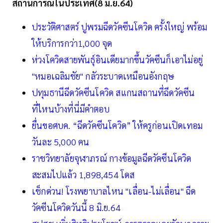
สถานการณ์ในประเทศ(8 มิ.ย.64)
ประวัติศาสตร์ ปูพรมฉีดวัคซีนโควิด ครั้งใหญ่ พร้อม
ให้บริการกว่า1,000 จุด
ห่วงโควิดสายพันธุ์อินเดียมากขึ้นวัคซีนก็เอาไม่อยู่
"หมอเฉลิมชัย" กลัวระบาดเหมือนอังกฤษ
ปทุมธานีฉีดวัคซีนโควิด สแกนสถานที่ฉีดวัคซีน
ที่ไหนบ้างที่นี่มีคำตอบ
ยื่นขอศบค. “ฉีดวัคซีนโควิด” ให้ครูก่อนเปิดเทอม
วันละ 5,000 คน
ราชวิทยาลัยจุฬาภรณ์ กางข้อมูลฉีดวัคซีนโควิด
สะสมไปแล้ว 1,898,454 โดส
เช็กด่วน! โรงพยาบาลไหน "เลื่อน-ไม่เลื่อน" ฉีด
วัคซีนโควิดวันนี้ 8 มิ.ย.64