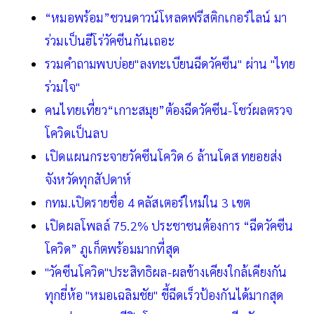
“หมอพร้อม”ชวนดาวน์โหลดฟรีสติกเกอร์ไลน์ มา
ร่วมเป็นฮีโร่วัคซีนกันเถอะ
รวมคำถามพบบ่อย"ลงทะเบียนฉีดวัคซีน" ผ่าน "ไทย
ร่วมใจ"
คนไทยเที่ยว“เกาะสมุย”ต้องฉีดวัคซีน-โชว์ผลตรวจ
โควิดเป็นลบ
เปิดแผนกระจายวัคซีนโควิด 6 ล้านโดส ทยอยส่ง
จังหวัดทุกสัปดาห์
กทม.เปิดรายชื่อ 4 คลัสเตอร์ใหม่ใน 3 เขต
เปิดผลโพลล์ 75.2% ประชาชนต้องการ “ฉีดวัคซีน
โควิด” ภูเก็ตพร้อมมากที่สุด
"วัคซีนโควิด"ประสิทธิผล-ผลข้างเคียงใกล้เคียงกัน
ทุกยี่ห้อ "หมอเฉลิมชัย" ชี้ฉีดเร็วป้องกันได้มากสุด