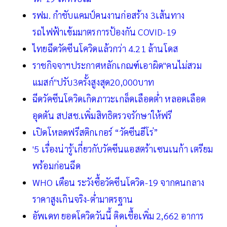
รฟม. กำชับแคมป์คนงานก่อสร้าง 3เส้นทาง
รถไฟฟ้าเข้มมาตรการป้องกัน COVID-19
ไทยฉีดวัคซีนโควิดแล้วกว่า 4.21 ล้านโดส
ราชกิจจาฯประกาศหลักเกณฑ์เอาผิด"คนไม่สวม
แมสก์"ปรับ3ครั้งสูงสุด20,000บาท
ฉีดวัคซีนโควิดเกิดภาวะเกล็ดเลือดต่ำ หลอดเลือด
อุดตัน สปสช.เพิ่มสิทธิตรวจรักษาให้ฟรี
เปิดโหลดฟรีสติกเกอร์ “วัคซีนฮีโร่”
'5 เรื่องน่ารู้'เกี่ยวกับวัคซีนแอสตร้าเซนเนก้า เตรียม
พร้อมก่อนฉีด
WHO เตือน ระวังซื้อวัคซีนโควิด-19 จากคนกลาง
ราคาสูงเกินจริง-ต่ำมาตรฐาน
อัพเดท ยอดโควิดวันนี้ ติดเชื้อเพิ่ม 2,662 อาการ