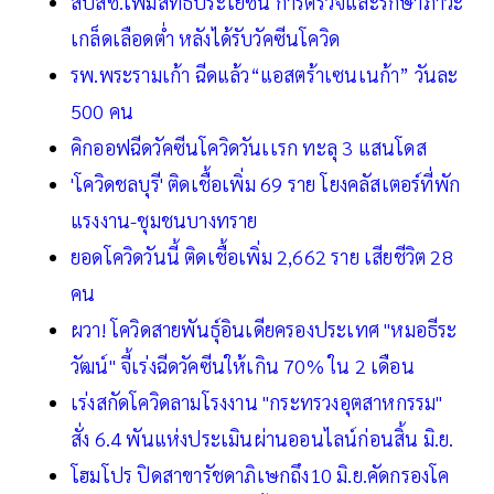
สปสช.เพิ่มสิทธิประโยชน์ การตรวจและรักษาภาวะ
เกล็ดเลือดต่ำ หลังได้รับวัคซีนโควิด
รพ.พระรามเก้า ฉีดแล้ว“แอสตร้าเซนเนก้า” วันละ
500 คน
คิกออฟฉีดวัคซีนโควิดวันเเรก ทะลุ 3 แสนโดส
'โควิดชลบุรี' ติดเชื้อเพิ่ม 69 ราย โยงคลัสเตอร์ที่พัก
แรงงาน-ชุมชนบางทราย
ยอดโควิดวันนี้ ติดเชื้อเพิ่ม 2,662 ราย เสียชีวิต 28
คน
ผวา! โควิดสายพันธุ์อินเดียครองประเทศ "หมอธีระ
วัฒน์" จี้เร่งฉีดวัคซีนให้เกิน 70% ใน 2 เดือน
เร่งสกัดโควิดลามโรงงาน "กระทรวงอุตสาหกรรม"
สั่ง 6.4 พันแห่งประเมินผ่านออนไลน์ก่อนสิ้น มิ.ย.
โฮมโปร ปิดสาขารัชดาภิเษกถึง10 มิ.ย.คัดกรองโค