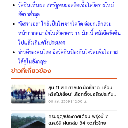
วัคซีนเห็นผล สหรัฐพบยอดติดเชื้อโควิดรายใหม่
อัตราต่ำสุด
"อิสราเอล" ใกล้เป็นไทจากโควิด จ่อยกเลิกสวม
หน้ากากอนามัยในตัวอาคาร 15 มิ.ย.นี้ หลังฉีดวัคซีน
ไปแล้วเกินครึ่งประเทศ
ข่าวดีของคนโสด ฉีดวัคซีนป้องกันโควิดเพิ่มโอกาส
ได้คู่ในอังกฤษ
ข่าวที่เกี่ยวข้อง
ลุ้น 11 ส.ค.ศาลปค.นัดชี้ขาด 'เลื่อน
หรือไม่เลื่อน' เลือกตั้งบอร์ดประกัน
สังคม
06 ส.ค. 2569 | 12:00 น.
กรมอุตุฯประกาศเตือน พรุ่งนี้ 7
ส.ค.69 ฝนถล่ม 34 จว.ทั่วไทย