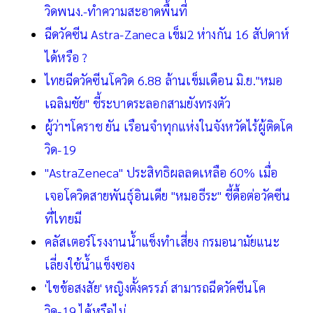
วิดพนง.-ทำความสะอาดพื้นที่
ฉีดวัคซีน Astra-Zaneca เข็ม2 ห่างกัน 16 สัปดาห์
ได้หรือ ?
ไทยฉีดวัคซีนโควิด 6.88 ล้านเข็มเดือน มิ.ย."หมอ
เฉลิมชัย" ชี้ระบาดระลอกสามยังทรงตัว
ผู้ว่าฯโคราช ยัน เรือนจำทุกแห่งในจังหวัดไร้ผู้ติดโค
วิด-19
"AstraZeneca" ประสิทธิผลลดเหลือ 60% เมื่อ
เจอโควิดสายพันธุ์อินเดีย "หมอธีระ" ชี้ดื้อต่อวัคซีน
ที่ไทยมี
คลัสเตอร์โรงงานน้ำแข็งทำเสี่ยง กรมอนามัยแนะ
เลี่ยงใช้น้ำแข็งซอง
'ไขข้อสงสัย' หญิงตั้งครรภ์ สามารถฉีดวัคซีนโค
วิด-19 ได้หรือไม่