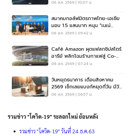
06 ส.ค. 2569 | 10:07 น.
สมาคมกอล์ฟมิตรภาพไทย-เอเชีย
มอบ 1.5 แสนบาท หนุน "เนเน่
รอยัล" ลุยเวทีที่สหรัฐ
06 ส.ค. 2569 | 09:42 น.
Café Amazon ผุดแฟลกชิปสโตร์
อารีย์ พลิกโฉมร้านกาแฟสู่ Co-
Working Space ครบวงจร
06 ส.ค. 2569 | 07:24 น.
วันหยุดธนาคาร เดือนสิงหาคม
2569 เช็กเลยแบงก์หยุดกี่วัน มีวัน
หยุดยาวไหม
06 ส.ค. 2569 | 06:57 น.
รวมข่าว "โควิด-19" ระลอกใหม่ ย้อนหลัง
รวมข่าว "โควิด-19" วันที่ 24 ธ.ค.63