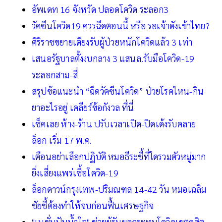
อัพเดท 16 จังหวัด ปลอดโควิด ระลอก3
วัคซีนโควิด19 ควรฉีดตอนนี้ หรือ รอเจ้าดังเข้าไทย?
ศิริราชขยายเตียงรับผู้ป่วยหนักโควิดแล้ว 3 เท่า
เสนอรัฐบาลตั้งงบกลาง 3 แสนล.รับมือโควิด-19
ระลอกสาม-สี่
สรุปข้อแนะนำ “ฉีดวัคซีนโควิด” ป่วยโรคไหน-กิน
ยาอะไรอยู่ เคลียร์ข้อกังวล ที่นี่
เช็คเลย ห้าง-ร้าน ปรับเวลาเปิด-ปิดเด้งรับคลาย
ล็อก เริ่ม 17 พ.ค.
เตือนอย่าเลือกปฏิบัติ หมอธีระชี้ที่ใดรวมตัวหมู่มาก
ยิ่งเสี่ยงแพร่เชื้อโควิด-19
ล็อกดาวน์กรุงเทพ-ปริมณฑล 14-42 วัน หมอเฉลิม
ชัยชี้ต้องทำให้จบก่อนฟื้นเศรษฐกิจ
"เนชั่นปันน้ำใจ" ช่วยผู้รับผลกระทบโควิดเขตดุสิต