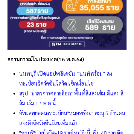
สถานการณ์ในประเทศ(16 พ.ค.64)
นนทบุรี เปิดแอปพลิเคชั่น “นนท์พร้อม” ลง
ทะเบียนฉีดวัคซีนโควิด เช็กเงื่อนไข
สรุป "มาตรการคลายล็อก" พื้นที่สีแดงเข้ม-สีแดง-สี
ส้ม เริ่ม 17 พ.ค.นี้
อัพเดทยอดลงทะเบียน"หมอพร้อม" ทะลุ 5 ล้านคน
แจงคิวฉีดวัคซีนมิ.ย.เต็มแล้ว
"ชลบุรี"ป่วยโควิด-19 รายใหม่วันนี้เพิ่ม 48 ราย ติด