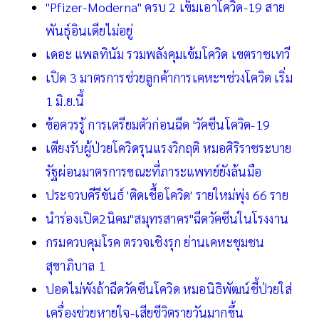
"Pfizer-Moderna" ครบ 2 เข็มเอาโควิด-19 สาย
พันธุ์อินเดียไม่อยู่
เดอะ แพลทินัม รวมพลังคุมเข้มโควิด เขตราชเทวี
เปิด 3 มาตรการช่วยลูกค้าการเคหะฯช่วงโควิด เริ่ม
1 มิ.ย.นี้
ข้อควรรู้ การเตรียมตัวก่อนฉีด 'วัคซีนโควิด-19
เตียงรับผู้ป่วยโควิดรุนแรงวิกฤติ หมอศิริราชระบาย
รัฐผ่อนมาตรการขณะที่ภาระแพทย์ยังล้นมือ
ประจวบคีรีขันธ์ 'ติดเชื้อโควิด' รายใหม่พุ่ง 66 ราย
นำร่องเปิด2นิคม"สมุทรสาคร"ฉีดวัคซีนในโรงงาน
กรมควบคุมโรค ตรวจเชิงรุก ย่านเคหะชุมชน
สุขาภิบาล 1
ปอดไม่พังถ้าฉีดวัคซีนโควิด หมอนิธิพัฒน์ชี้ป่วยใส่
เครื่องช่วยหายใจ-เสียชีวิตรายวันมากขึ้น