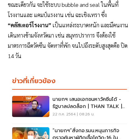
ขณะเดียวกัน จะใช้ระบบ bubble and seal ในพื้นที่
โรงงานและ แคมป์แรงงาน เช่น ฉะเชิงเทรา ซึ่ง
“คลัสเตอร์โรงงาน”
เป็นแหล่งระบาดหนัก และมีคนงาน
เดินทางข้ามจังหวัดมา เช่น สมุทรปราการ จึงต้องใช้
มาตรการฉีดวัคซีน จัดหาที่พัก จนไปถึงระดับสูงสุดคือ ปิด
14 วัน
ข่าวที่เกี่ยวข้อง
นายกฯ เสนอเอกชนหาวัคซีนได้ -
รัฐบาลปลดล็อก | THAN TALK |
22 ก.ค. 64
22 ก.ค. 2564 | 08:26 น.
“นายกฯ”สั่งกอ.รมน.หนุนภารกิจ
ตรวจค้นหาผู้ติดเชื้อโควิด-16 ใน