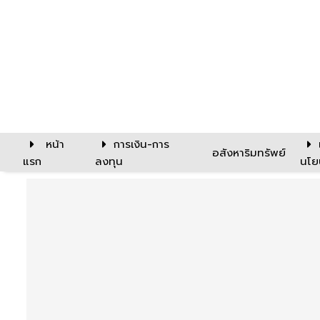
หน้า
การเงิน-การ
อสังหาริมทรัพย์
แรก
ลงทุน
นโย