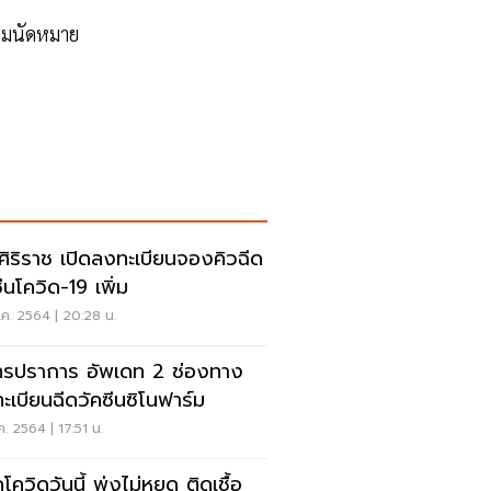
ามนัดหมาย
ศิริราช เปิดลงทะเบียนจองคิวฉีด
ีนโควิด-19 เพิ่ม
ค. 2564 | 20:28 น.
ทรปราการ อัพเดท 2 ช่องทาง
ะเบียนฉีดวัคซีนซิโนฟาร์ม
ค. 2564 | 17:51 น.
ควิดวันนี้ พุ่งไม่หยุด ติดเชื้อ