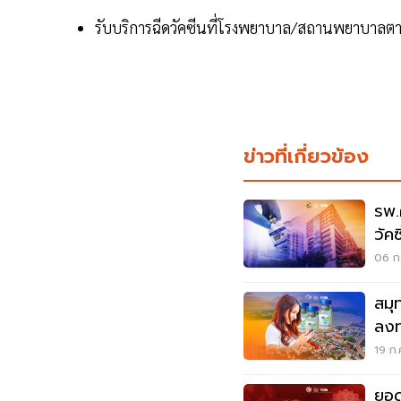
รับบริการฉีดวัคซีนที่โรงพยาบาล/สถานพยาบาลต
ข่าวที่เกี่ยวข้อง
รพ.
วัคซ
06 ก.
สมุ
ลงท
19 ก.
ยอดโ