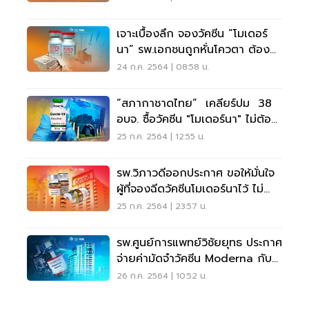
เจาะเบื้องลึก จองวัคซีน “โมเดอร์
นา” รพ.เอกชนถูกหั่นโควตา ต้อง
คืนเงินมัดจำ
24 ก.ค. 2564 | 08:58 น.
“สภากาชาดไทย” เคลียร์ปม 38
อบจ. ซื้อวัคซีน "โมเดอร์นา" ไม่ต้อง
งง!
25 ก.ค. 2564 | 12:55 น.
รพ.วิภาวดีออกประกาศ ขอให้มั่นใจ
ผู้ที่จองฉีดวัคซีนโมเดอร์นาไว้ ไม่
มีวืด
25 ก.ค. 2564 | 23:57 น.
รพ.ศูนย์การแพทย์วิชัยยุทธ ประกาศ
จ่ายค่ามัดจำวัคซีน Moderna กับ
อภ.แล้ว
26 ก.ค. 2564 | 10:52 น.