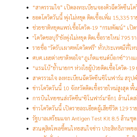
“สาครรวมใจ” เปิดลงทะเบียนจองคิวฉีดวัคซีนโควิ
ยอดโควิดวันนี้ พุ่งไม่หยุด ติดเชื้อเพิ่ม 15,335 ร
ช่วยชาติหยุดแพร่เชื้อโควิด-19 “กรมพัฒน์” เปิด
"โควิดชลบุรี"ยังพุ่งไม่หยุด ติดเชื้อรายใหม่ 795 รา
รายชื่อ "วัดรับเผาศพโควิดฟรี" ทั่วประเทศมีที่ไหนบ้
ศบศ.เผยต่างชาติพอใจ“ภูเก็ตแซนด์บ็อกซ์”วางแ
“แรมโบ้”ย้ำนายกฯ ห่วงใยผู้ป่วยติดเชื้อโควิด-1
สาครรวมใจ ลงทะเบียนฉีดวัคซีนซิโนฟาร์ม สรุป
ข่าวโควิดวันนี้ 10 จังหวัดติดเชื้อรายใหม่สูงสุด พื้น
การบินไทยขนส่งวัคซีน"ซิโนฟาร์ม"อีก1 ล้านโดส
ข่าวโควิดวันนี้ เปิดรายละเอียดผู้เสียชีวิต 129 ร
รัฐบาลเตรียมแจก Antigen Test Kit 8.5 ล้านชุด กลุ
สวนดุสิตโพลชี้คนไทยสนใจข่าว ประสิทธิภาพของ