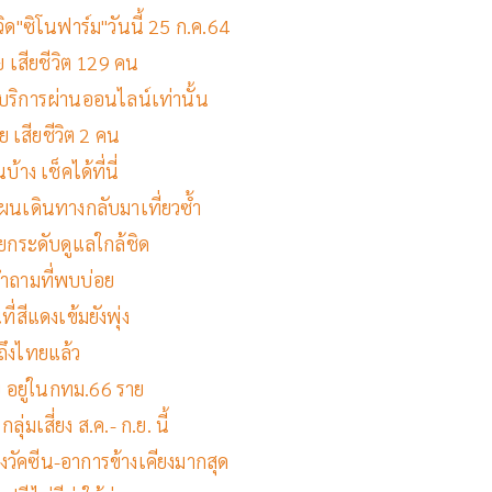
ด"ซิโนฟาร์ม"วันนี้ 25 ก.ค.64
าย เสียชีวิต 129 คน
บริการผ่านออนไลน์เท่านั้น
ย เสียชีวิต 2 คน
าง เช็คได้ที่นี่
ผนเดินทางกลับมาเที่ยวซ้ำ
9 ยกระดับดูแลใกล้ชิด
คำถามที่พบบ่อย
ที่สีแดงเข้มยังพุ่ง
ถึงไทยแล้ว
าย อยู่ในกทม.66 ราย
่มเสี่ยง ส.ค.- ก.ย. นี้
วัคซีน-อาการข้างเคียงมากสุด