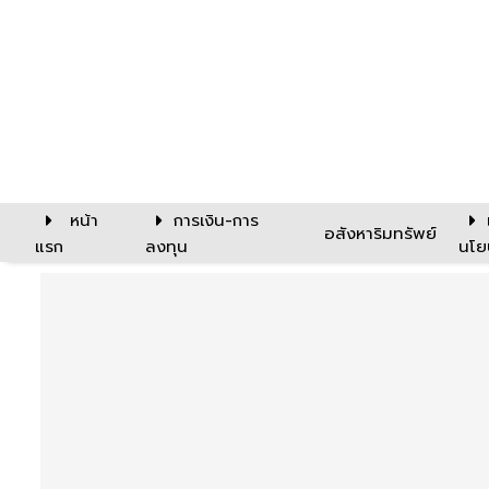
หน้า
การเงิน-การ
อสังหาริมทรัพย์
แรก
ลงทุน
นโย