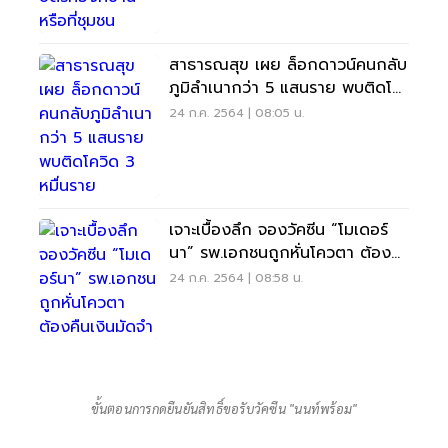
สาธารณสุข เผย ล็อกดาวน์คนกลับ
ภูมิลำเนากว่า 5 แสนราย พบติดโค
วิด 3 หมื่นราย
24 ก.ค. 2564 | 08:05 น.
เจาะเบื้องลึก จองวัคซีน “โมเดอร์
นา” รพ.เอกชนถูกหั่นโควตา ต้อง
คืนเงินมัดจำ
24 ก.ค. 2564 | 08:58 น.
ขั้นตอนการกดยืนยันสิทธิ์ขอรับวัคซีน "นนท์พร้อม"