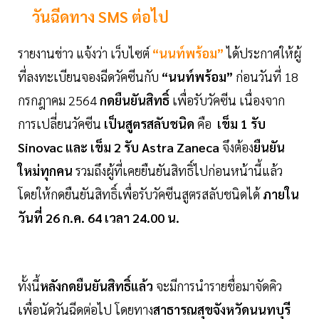
วันฉีดทาง SMS ต่อไป
รายงานข่าว แจ้งว่า เว็บไซต์
“นนท์พร้อม”
ได้ประกาศให้ผู้
ที่ลงทะเบียนจองฉีดวัคซีนกับ
“นนท์พร้อม”
ก่อนวันที่ 18
กรกฎาคม 2564
กดยืนยันสิทธิ์
เพื่อรับวัคซีน เนื่องจาก
การเปลี่ยนวัคซีน
เป็นสูตรสลับชนิด
คือ
เข็ม 1 รับ
Sinovac และ เข็ม 2 รับ Astra Zaneca
จึงต้อง
ยืนยัน
ใหม่ทุกคน
รวมถึงผู้ที่เคยยืนยันสิทธิ์ไปก่อนหน้านี้แล้ว
โดยให้กดยืนยันสิทธิ์เพื่อรับวัคซีนสูตรสลับชนิดได้
ภายใน
วันที่ 26 ก.ค. 64 เวลา 24.00 น.
ทั้งนี้
หลังกดยืนยันสิทธิ์แล้ว
จะมีการนำรายชื่อมาจัดคิว
เพื่อนัดวันฉีดต่อไป โดยทาง
สาธารณสุขจังหวัดนนทบุรี