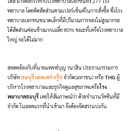
โดส มาจัดสรรให้กับโรงพยาบาลเอกชนทั้ง 277 โรง
พยาบาล โดยคิดสัดส่วนตามเปอร์เซ็นต์ในการสั่งซื้อ ซึ่งโรง
พยาบาลเอกชนขนาดเล็กที่มีปริมาณการจองไม่สูงมากจะ
ได้สัดส่วนค่อนข้างมากเฉลี่ย 80% ขณะที่เครือโรงพยาบาล
ใหญ่ จะได้ไม่มาก
สอดคล้องกับที่นายแพทย์บุญ วนาสิน ประธานกรรมการ
บริษัท
ธนบุรี เฮลแคร์ กรุ๊ป
จำกัด(มหาชน) หรือ
THG
ผู้
บริหารโรงพยาบาลและธุรกิจดูแลสุขภาพเครือ
โรง
พยาบาลธนบุรี
เคยให้สัมภาษณ์ว่า ด้วยจำนวนวัคซีนที่มี
จำกัด ในลอตแรกที่นำเข้ามา จึงต้องจัดสรรแบ่งกัน