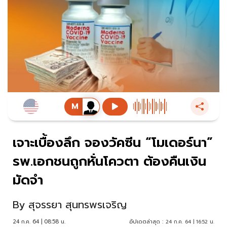
เจาะเบื้องลึก จองวัคซีน “โมเดอร์นา”
รพ.เอกชนถูกหั่นโควตา ต้องคืนเงิน
มัดจำ
By
สุจรรยา สุนทรพรเจริญ
24 ก.ค. 64 | 08:58 น.
อัปเดตล่าสุด :
24 ก.ค. 64 | 16:52 น.