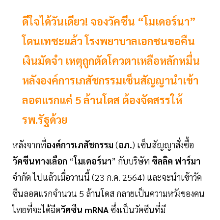
ดีใจได้วันเดียว! จองวัคซีน “โมเดอร์นา”
โดนเทซะแล้ว โรงพยาบาลเอกชนขอคืน
เงินมัดจำ เหตุถูกตัดโควตาเหลือหลักหมื่น
หลังองค์การเภสัชกรรมเซ็นสัญญานำเข้า
ลอตแรกแค่ 5 ล้านโดส ต้องจัดสรรให้
รพ.รัฐด้วย
หลังจากที่
องค์การเภสัชกรรม
(
อภ.
) เซ็นสัญญาสั่งซื้อ
วัคซีนทางเลือก
“
โมเดอร์นา
” กับบริษัท
ซิลลิค ฟาร์มา
จำกัด ไปแล้วเมื่อวานนี้ (23 ก.ค. 2564) และจะนำเข้าวัค
ซีนลอตแรกจำนวน 5 ล้านโดส กลายเป็นความหวังของคน
ไทยที่จะได้ฉีด
วัคซีน mRNA
ซึ่งเป็นวัคซีนที่มี