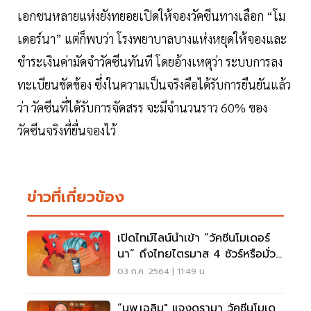
เอกชนหลายแห่งยังทยอยเปิดให้จองวัคซีนทางเลือก “โม
เดอร์นา” แต่ก็พบว่า โรงพยาบาลบางแห่งหยุดให้จองและ
ชำระเงินค่ามัดจำวัคซีนทันที โดยอ้างเหตุว่า ระบบการลง
ทะเบียนขัดข้อง ซึ่งในความเป็นจริงคือได้รับการยืนยันแล้ว
ว่า วัคซีนที่ได้รับการจัดสรร จะมีจำนวนราว 60% ของ
วัคซีนจริงที่ยื่นจองไว้
ข่าวที่เกี่ยวข้อง
เปิดไทม์ไลน์นำเข้า “วัคซีนโมเดอร์
นา” ถึงไทยไตรมาส 4 ชัวร์หรือมั่ว
นิ่ม!
03 ก.ค. 2564 | 11:49 น.
“นพ.เฉลิม" แจงดรามา วัคซีนโมเด