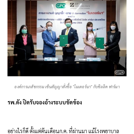
องค์การเภสัชกรรม เซ็นสัญญาสั่งซื้อ "โมเดอร์นา" กับซิลลิค ฟาร์มา
รพ.ดัง ปิดรับจองอ้างระบบขัดข้อง
อย่างไรก็ดี ตั้งแต่ต้นเดือนก.ค. ที่ผ่านมา แม้โรงพยาบาล