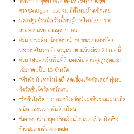
อัพเดต 4 จุดตรวจโควิด-19 เชิงรุกด้วยชุด
ตรวจAntigen Test Kit มีที่ไหนบ้างเช็กเลย!
นครปฐมยังหนัก วันนี้พบผู้ป่วยใหม่ 250 ราย
สามพรานพบมากสุด 71 คน
ด่วน ยกระดับ “ล็อกดาวน์" ขยายเวลาเคอร์ฟิว
ประกาศในราชกิจจานุเบกษาแล้ว มีผล 21 ก.ค.นี้
ด่วน ! ศบค.ปรับพื้นที่สีเเดงเข้ม ควบคุมสูงสุดและ
เข้มงวด เป็น 13 จังหวัด
"พีรพัฒน์ เทคโนโลยี" ลดเสี่ยงเกิดคัสเตอร์ ทุ่มงบ
ฉีดวัคซีนโควิด พนักงาน
"วัคซีนโควิด-19" หมอธีระวัฒน์เผยจีนวางแผนผลิต
ชนิด mRNA 1 พันล้านโดส
"ล็อกดาวน์"ล่าสุด เช็คเงื่อนไข เวลาเปิด-ปิดห้าง-
ร้านสะดวกซื้อ-ตลาดสด