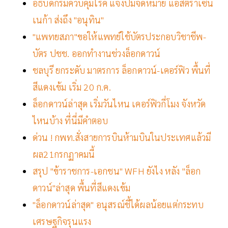
อธิบดีกรมควบคุมโรค แจงปมจดหมาย แอสตร้าเซน
เนก้า ส่งถึง "อนุทิน"
"แพทยสภา"ขอให้แพทย์ใช้บัตรประกอบวิชาชีพ-
บัตร ปชช. ออกทำงานช่วงล็อกดาวน์
ชลบุรี ยกระดับ มาตรการ ล็อกดาวน์-เคอร์ฟิว พื้นที่
สีแดงเข้ม เริ่ม 20 ก.ค.
ล็อกดาวน์ล่าสุด เริ่มวันไหน เคอร์ฟิวกี่โมง จังหวัด
ไหนบ้าง ที่นี่มีคำตอบ
ด่วน ! กพท.สั่งสายการบินห้ามบินในประเทศแล้วมี
ผล21กรกฏาคมนี้
สรุป "ข้าราชการ-เอกชน" WFH ยังไง หลัง "ล็อก
ดาวน์"ล่าสุด พื้นที่สีแดงเข้ม
"ล็อกดาวน์ล่าสุด" อนุสรณ์ชี้ได้ผลน้อยแต่กระทบ
เศรษฐกิจรุนแรง