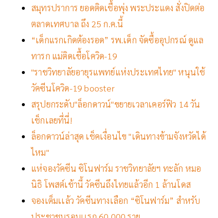
สมุทรปราการ ยอดติดเชื้อพุ่ง พระประแดง สั่งปิดต่อ
ตลาดเทศบาล ถึง 25 ก.ค.นี้
“เด็กแรกเกิดต้องรอด” รพ.เด็ก จัดซื้ออุปกรณ์ ดูแล
ทารก แม่ติดเชื้อโควิด-19
"ราชวิทยาลัยอายุรแพทย์แห่งประเทศไทย" หนุนใช้
วัคซีนโควิด-19 booster
สรุปยกระดับ"ล็อกดาวน์"ขยายเวลาเคอร์ฟิว 14 วัน
เช็กเลยที่นี่!
ล็อกดาวน์ล่าสุด เช็คเงื่อนไข "เดินทางข้ามจังหวัดได้
ไหม"
แห่จองวัคซีน ซิโนฟาร์ม ราชวิทยาลัยฯ ทะลัก หมอ
นิธิ โพสต์เช้านี้ วัคซีนถึงไทยแล้วอีก 1 ล้านโดส
จองเต็มเเล้ว วัคซีนทางเลือก “ซิโนฟาร์ม” สำหรับ
ประชาชนรอบเเรก 60,000 ราย