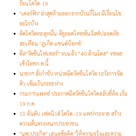
ร้อนโควิด-19
"เคอร์ฟิว"ล่าสุดห้ามออกจากบ้านกี่โมง มีเงื่อนไข
อะไรบ้าง
ติดโควิดทะลุหมื่น-อียูถอดไทยพ้นลิสต์ปลอดภัย
สะเทือน ‘ภูเก็ต แซนด์บ็อกซ์’
ดีล"วัคซีนไฟเซอร์" จบแล้ว “40 ล้านโดส” ทยอย
เข้าไทยก.ค.นี้
นายกฯ สั่งกำชับ หน่วยฉีดวัคซีนโควิด ระวังการจัด
คิว-เข้มเว้นระยะห่าง
กรมการแพทย์ ประกาศฉีดวัคซีนโควิดสลับยี่ห้อ เริ่ม
19 ก.ค.
10 อันดับ เฟคนิวส์ โควิด -19 แพร่กระจาย สร้าง
ความตื่นตระหนกประชาชน
"นพ.ประกิต" เสนอข้อคิด "ให้ความจริงและความ