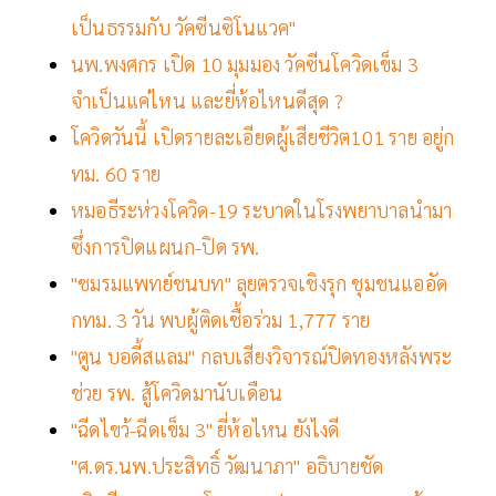
เป็นธรรมกับ วัคซีนซิโนแวค"
นพ.พงศกร เปิด 10 มุมมอง วัคซีนโควิดเข็ม 3
จำเป็นแค่ไหน และยี่ห้อไหนดีสุด ?
โควิดวันนี้ เปิดรายละเอียดผู้เสียชีวิต101 ราย อยู่ก
ทม. 60 ราย
หมอธีระห่วงโควิด-19 ระบาดในโรงพยาบาลนำมา
ซึ่งการปิดแผนก-ปิด รพ.
"ชมรมแพทย์ชนบท" ลุยตรวจเชิงรุก ชุมชนแออัด
กทม. 3 วัน พบผู้ติดเชื้อร่วม 1,777 ราย
"ตูน บอดี้สแลม" กลบเสียงวิจารณ์ปิดทองหลังพระ
ช่วย รพ. สู้โควิดมานับเดือน
"ฉีดไขว้-ฉีดเข็ม 3" ยี่ห้อไหน ยังไงดี
"ศ.ดร.นพ.ประสิทธิ์ วัฒนาภา" อธิบายชัด