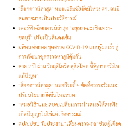
"ล็อกดาวน์ล่าสุด" หมอเฉลิมชัยอัดมัวห่วง ศก. จนมี
คนตายมากเป็นประวัติการณ์
เคอร์ฟิว-ล็อกดาวน์ล่าสุด "อยุธยา-ฉะเชิงเทรา-
ชลบุรี" ปรับเป็นสีแดงเข้ม
มหิดล ต่อยอด ชุดตรวจ COVID-19 แบบรู้ผลเร็ว สู่
การพัฒนาชุดตรวจหาภูมิคุ้มกัน
คาด 2 ปี ผ่าน วิกฤติโควิด ดุสิตโพล จี้รัฐบาลจริงใจ
แก้ปัญหา
"ล็อกดาวน์ล่าสุด" หมอธีระชี้ 5 ข้อที่ควรระวังแนะ
ปรับนโยบายวัคซีนใหม่หมด
"หมอนิธิ"แนะ ศบค.เปลี่ยนการนำเสนอให้คนฟัง
เกิดปัญญาไม่ใช่แค่เกิดอารมณ์
ศปฉ.ปชป.รับประสาน”เตียง-ตรวจ-รถ”ช่วยผู้เดือด