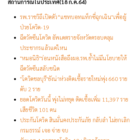
สถานการณ์ในประเทศ(18 ก.ค.64)
รพ.ราชวิถีเปิดตัว“แชทบอทแท็กซี่ฉุกเฉิน"เพื่อผู้
ป่วยโควิด-19
ฉีดวัคซีนโควิด อัพเดตรายจังหวัดครอบคลุม
ประชากรแล้วแค่ไหน
"หมอนิธิ"ร่อนหนังสือถึงผอ.รพ.ย้ำไม่มีนโยบายให้
ฉีดวัคซีนสลับชนิด
"โควิดชลบุรี"ยังน่าห่วงติดเชื้อรายใหม่พุ่ง 660 ราย
ดับ 2 ราย
ยอดโควิดวันนี้ พุ่งไม่หยุด ติดเชื้อเพิ่ม 11,397 ราย
เสียชีวิต 101 คน
ประกันโควิด สินมั่นคงประกันภัย กลับลำ ไม่ยกเลิก
กรมธรรม์ เจอ จ่าย จบ