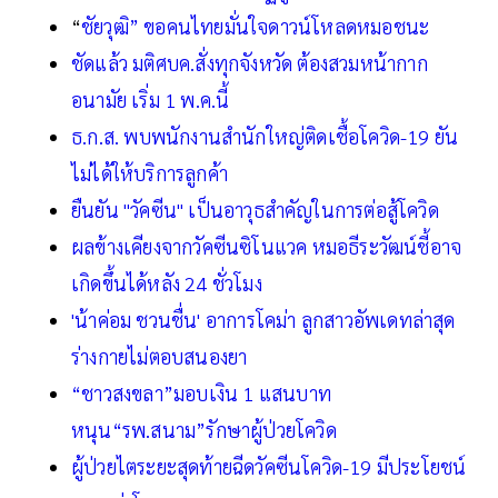
“
ชัยวุฒิ” ขอคนไทยมั่นใจดาวน์โหลดหมอชนะ
ชัดแล้ว มติศบค.สั่งทุกจังหวัด ต้องสวมหน้ากาก
อนามัย เริ่ม 1 พ.ค.นี้
ธ.ก.ส. พบพนักงานสำนักใหญ่ติดเชื้อโควิด-19 ยัน
ไม่ได้ให้บริการลูกค้า
ยืนยัน "วัคซีน" เป็นอาวุธสำคัญในการต่อสู้โควิด
ผลข้างเคียงจากวัคซีนซิโนแวค หมอธีระวัฒน์ชี้อาจ
เกิดขึ้นได้หลัง 24 ชั่วโมง
'น้าค่อม ชวนชื่น' อาการโคม่า ลูกสาวอัพเดทล่าสุด
ร่างกายไม่ตอบสนองยา
“ชาวสงขลา”มอบเงิน 1 แสนบาท
หนุน“รพ.สนาม”รักษาผู้ป่วยโควิด
ผู้ป่วยไตระยะสุดท้ายฉีดวัคซีนโควิด-19 มีประโยชน์