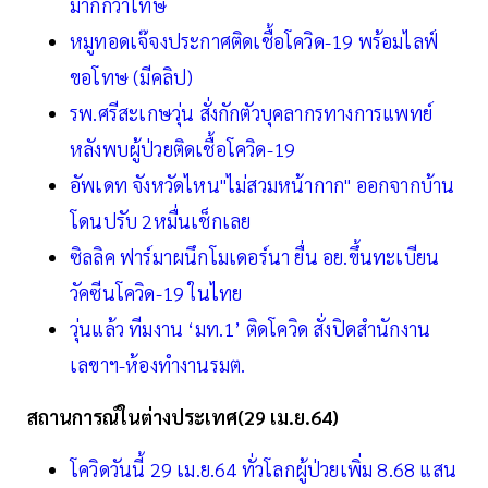
มากกว่าโทษ
หมูทอดเจ๊จงประกาศติดเชื้อโควิด-19 พร้อมไลฟ์
ขอโทษ (มีคลิป)
รพ.ศรีสะเกษวุ่น สั่งกักตัวบุคลากรทางการแพทย์
หลังพบผู้ป่วยติดเชื้อโควิด-19
อัพเดท จังหวัดไหน"ไม่สวมหน้ากาก" ออกจากบ้าน
โดนปรับ 2หมื่นเช็กเลย
ซิลลิค ฟาร์มาผนึกโมเดอร์นา ยื่น อย.ขึ้นทะเบียน
วัคซีนโควิด-19 ในไทย
วุ่นแล้ว ทีมงาน ‘มท.1’ ติดโควิด สั่งปิดสำนักงาน
เลขาฯ-ห้องทำงานรมต.
สถานการณ์ในต่างประเทศ(29 เม.ย.64)
โควิดวันนี้ 29 เม.ย.64 ทั่วโลกผู้ป่วยเพิ่ม 8.68 แสน