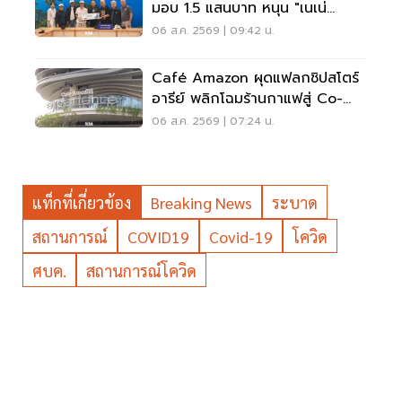
มอบ 1.5 แสนบาท หนุน "เนเน่
รอยัล" ลุยเวทีที่สหรัฐ
06 ส.ค. 2569 | 09:42 น.
Café Amazon ผุดแฟลกชิปสโตร์
อารีย์ พลิกโฉมร้านกาแฟสู่ Co-
Working Space ครบวงจร
06 ส.ค. 2569 | 07:24 น.
แท็กที่เกี่ยวข้อง
Breaking News
ระบาด
สถานการณ์
COVID19
Covid-19
โควิด
ศบค.
สถานการณ์โควิด