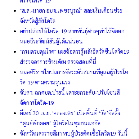
ตรวจโควิด-19
"ส.ส.-นายก อบจ.เพชรบูรณ์" สละเงินเดือนช่วย
จังหวัดสู้ภัยโควิด
อย่าปล่อยให้โควิด-19 สายพันธุ์ต่างๆทำให้จิตตก
หมอธีระวัฒน์ยันสู้ได้แน่นอน
"กรมควบคุมโรค" เผยข้อควรรู้หลังฉีดวัคซีนโควิด19
สำรวจอาการข้างเคียง ตรวจสอบที่นี่
หมอศิริราชไขปมการจัดระดับสถานที่ดูแลผู้ป่วยโค
วิด-19 ตามความรุนแรง
จับตา! ถกศบค.บ่ายนี้ เคาะยกระดับ-ปรับโซนสี
จัดการโควิด-19
ดีเดย์ 30 เม.ย. 'คลองเตย’ เปิดพื้นที่ ‘วัด’จัดตั้ง
“ศูนย์พักคอย” สู้โควิดในชุมชนแออัด
จังหวัดนครราชสีมา พบผู้ป่วยติดเชื้อโควิด19 วันนี้