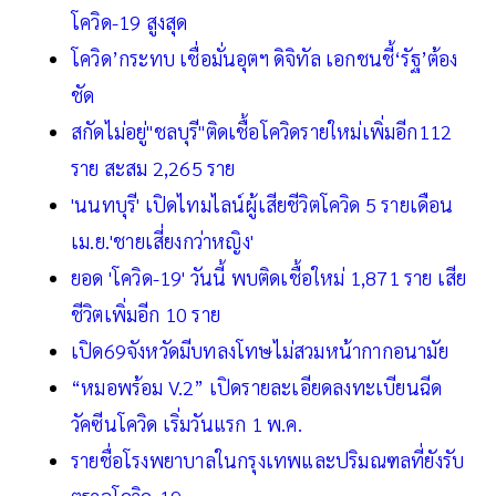
โควิด-19 สูงสุด
โควิด’กระทบ เชื่อมั่นอุตฯ ดิจิทัล เอกชนชี้‘รัฐ’ต้อง
ชัด
สกัดไม่อยู่"ชลบุรี"ติดเชื้อโควิดรายใหม่เพิ่มอีก112
ราย สะสม 2,265 ราย
'นนทบุรี' เปิดไทมไลน์ผู้เสียชีวิตโควิด 5 รายเดือน
เม.ย.'ชายเสี่ยงกว่าหญิง'
ยอด 'โควิด-19' วันนี้ พบติดเชื้อใหม่ 1,871 ราย เสีย
ชีวิตเพิ่มอีก 10 ราย
เปิด69จังหวัดมีบทลงโทษไม่สวมหน้ากากอนามัย
“หมอพร้อม V.2” เปิดรายละเอียดลงทะเบียนฉีด
วัคซีนโควิด เริ่มวันแรก 1 พ.ค.
รายชื่อโรงพยาบาลในกรุงเทพและปริมณฑลที่ยังรับ