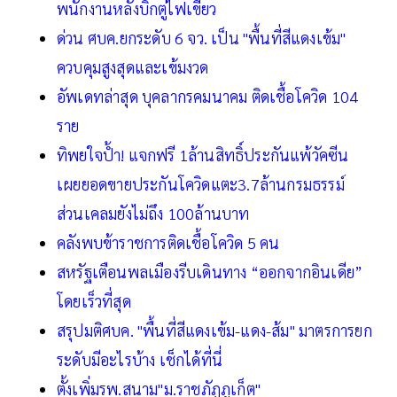
พนักงานหลังบิ๊กตู่ไฟเขียว
ด่วน ศบค.ยกระดับ 6 จว. เป็น "พื้นที่สีแดงเข้ม"
ควบคุมสูงสุดและเข้มงวด
อัพเดทล่าสุด บุคลากรคมนาคม ติดเชื้อโควิด 104
ราย
ทิพยใจป้ำ! แจกฟรี 1ล้านสิทธิ์ประกันแพ้วัคซีน
เผยยอดขายประกันโควิดแตะ3.7ล้านกรมธรรม์
ส่วนเคลมยังไม่ถึง 100ล้านบาท
คลังพบข้าราชการติดเชื้อโควิด 5 คน
สหรัฐเตือนพลเมืองรีบเดินทาง “ออกจากอินเดีย”
โดยเร็วที่สุด
สรุปมติศบค. "พื้นที่สีแดงเข้ม-แดง-ส้ม" มาตรการยก
ระดับมีอะไรบ้าง เช็กได้ที่นี่
ตั้งเพิ่มรพ.สนาม"ม.ราชภัฏภูเก็ต"