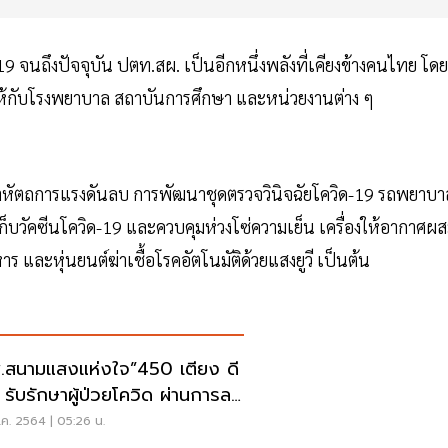
9 จนถึงปัจจุบัน ปตท.สผ. เป็นอีกหนึ่งพลังที่เคียงข้างคนไทย โดย
ห้กับโรงพยาบาล สถาบันการศึกษา และหน่วยงานต่าง ๆ
องทำหัตถการแรงดันลบ การพัฒนาชุดตรวจวินิจฉัยโควิด-19 รถพยาบา
เก็บวัคซีนโควิด-19 และควบคุมห่วงโซ่ความเย็น เครื่องให้อากาศผ
และหุ่นยนต์ฆ่าเชื้อโรคอัตโนมัติด้วยแสงยูวี เป็นต้น
.สนามแสงแห่งใจ”450 เตียง ดี
์ รับรักษาผู้ป่วยโควิด ผ่านการลง
บียน
ค. 2564 | 05:26 น.