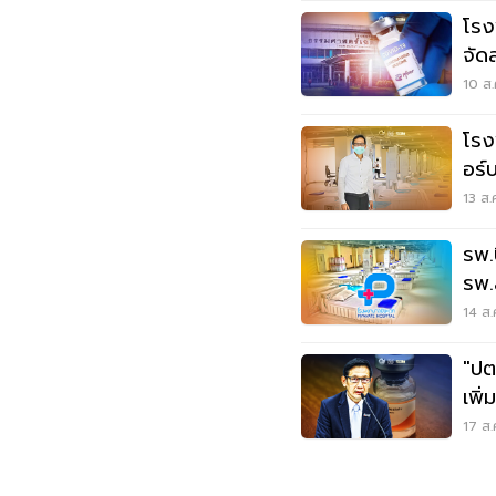
โรง
จัด
10 ส.
โรง
อร์บ
300
13 ส.
รพ.
รพ.
14 ส.
"ปต
เพิ
ล.เม
17 ส.