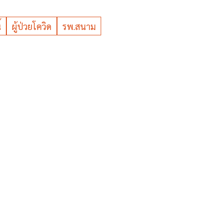
้
ผู้ป่วยโควิด
รพ.สนาม