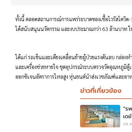
ทั้งนี้ ตลอดสถานการณ์การแพร่ระบาดของเชื้อไวรัสโควิด-1
ได้สนับสนุนนวัตกรรม และงบประมาณกว่า 63 ล้านบาท ใ
ได้แก่ รถเข็นและเตียงเคลื่อนย้ายผู้ป่วยแรงดันลบ กล่
และเครื่องช่วยหายใจ ชุดอุปกรณ์ระบบตรวจวัดอุณหภูมิตู้
ออกซิเจนอัตราการไหลสูง หุ่นยนต์นำส่งเวชภัณฑ์และอาหาร 
ข่าวที่เกี่ยวข้อง
“รพ
เดย
ทะเ
09 ส.