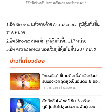
วิจัยวัคซีนสลับโดยกรมวิทยาศาสตร์การแพทย์
1.ฉีด Sinovac แล้วตามด้วย AstraZeneca ภูมิคุ้มกันขึ้น
716 หน่วย
2.ฉีด Sinovac สองเข็ม ภูมิคุ้มกันขึ้น 117 หน่วย
3.ฉีด AstraZeneca สองเข็มภูมิคุ้มกันขึ้น 207 หน่วย
ข่าวที่เกี่ยวข้อง
"หมอธีระ" ชี้ไทยติดเชื้อโควิดป่วย
รุนแรง-วิกฤติสูงเป็นอันดับ 6 ของ
โลก
18 ส.ค. 2564 | 02:09 น.
ฉีดวัคซีนไฟเซอร์เข็ม 3 สร้าง
ภูมิคุ้มกันได้สูงต่อสายพันธุ์เดลตา-