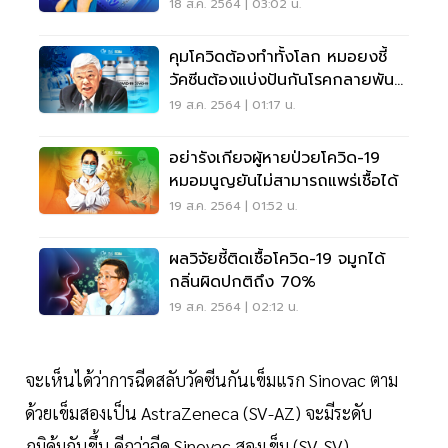
เบต้า
18 ส.ค. 2564 | 03:02 น.
คุมโควิดต้องทำทั้งโลก หมอยงชี้
วัคซีนต้องแบ่งปันกันโรคกลายพันธุ์
ย้อนกลับ
19 ส.ค. 2564 | 01:17 น.
อย่ารังเกียจผู้หายป่วยโควิด-19
หมอมนูญยันไม่สามารถแพร่เชื้อได้
19 ส.ค. 2564 | 01:52 น.
ผลวิจัยชี้ติดเชื้อโควิด-19 จมูกได้
กลิ่นผิดปกติถึง 70%
19 ส.ค. 2564 | 02:12 น.
จะเห็นได้ว่าการฉีดสลับวัคซีนกันเข็มแรก Sinovac ตาม
ด้วยเข็มสองเป็น AstraZeneca (SV-AZ) จะมีระดับ
ภูมิคุ้มกันขึ้น ดีกว่าฉีด Sinovac สองเข็ม (SV-SV)