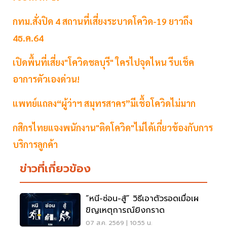
กทม.สั่งปิด 4 สถานที่เสี่ยงระบาดโควิด-19 ยาวถึง
4ธ.ค.64
เปิดพื้นที่เสี่ยง"โควิดชลบุรี" ใครไปจุดไหน รีบเช็ค
อาการตัวเองด่วน!
แพทย์แถลง“ผู้ว่าฯ สมุทรสาคร”มีเชื้อโควิดไม่มาก
กสิกรไทยแจงพนักงาน"ติดโควิด"ไม่ได้เกี่ยวข้องกับการ
บริการลูกค้า
ข่าวที่เกี่ยวข้อง
“หนี-ซ่อน-สู้” วิธีเอาตัวรอดเมื่อเผ
ขิญเหตุการณ์ยิงกราด
07 ส.ค. 2569 | 10:55 น.