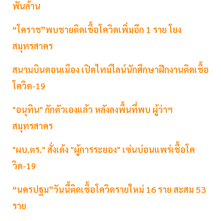
พันล้าน
“โคราช”พบชายติดเชื้อโควิดเพิ่มอีก 1 ราย โยง
สมุทรสาคร
สนามบินดอนเมือง เปิดไทม์ไลน์นักศึกษาฝึกงานติดเชื้อ
โควิด-19
"อนุทิน" กักตัวเองแล้ว หลังลงพื้นที่พบ ผู้ว่าฯ
สมุทรสาคร
"ผบ.ตร." สั่งเด้ง "ผู้การระยอง" เซ่นบ่อนแพร่เชื้อโค
วิด-19
“นครปฐม”วันนี้ติดเชื้อโควิดรายใหม่ 16 ราย สะสม 53
ราย