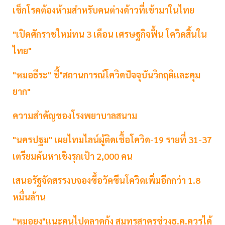
เช็กโรคต้องห้ามสำหรับคนต่างด้าวที่เข้ามาในไทย
"เปิดศักราชใหม่ทน 3 เดือน เศรษฐกิจฟื้น โควิดสิ้นใน
ไทย"
"หมอธีระ" ชี้"สถานการณ์โควิดปัจจุบันวิกฤติและคุม
ยาก"
ความสำคัญของโรงพยาบาลสนาม
"นครปฐม" เผยไทมไลน์ผู้ติดเชื้อโควิด-19 รายที่ 31-37
เตรียมค้นหาเชิงรุกเป้า 2,000 คน
เสนอรัฐจัดสรรงบจองซื้อวัคซีนโควิดเพิ่มอีกกว่า 1.8
หมื่นล้าน
"หมอยง"แนะคนไปตลาดกุ้ง สมุทรสาครช่วงธ.ค.ควรได้