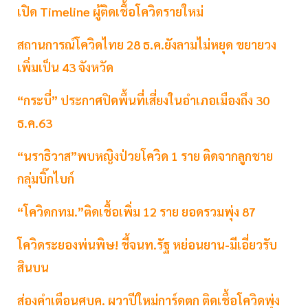
เปิด Timeline ผู้ติดเชื้อโควิดรายใหม่
สถานการณ์โควิดไทย 28 ธ.ค.ยังลามไม่หยุด ขยายวง
เพิ่มเป็น 43 จังหวัด
“กระบี่” ประกาศปิดพื้นที่เสี่ยงในอำเภอเมืองถึง 30
ธ.ค.63
“นราธิวาส”พบหญิงป่วยโควิด 1 ราย ติดจากลูกชาย
กลุ่มบิ๊กไบก์
“โควิดกทม.”ติดเชื้อเพิ่ม 12 ราย ยอดรวมพุ่ง 87
โควิดระยองพ่นพิษ! ชี้จนท.รัฐ หย่อนยาน-มีเอี่ยวรับ
สินบน
ส่องคำเตือนศบค. ผวาปีใหม่การ์ดตก ติดเชื้อโควิดพุ่ง