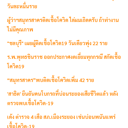
วันละหมื่นราย
ผู้ว่าฯสมุทรสาครติดเชื้อโควิด ไล่ผมเถิดครับ ถ้าทำงาน
ไม่มีคุณภาพ
"ชลบุรี" เผยผู้ติดเชื้อโควิด19 วันเดียวพุ่ง 22 ราย
ร.พ.พุทธชินราช ออกประกาศงดเยี่ยมทุกกรณี สกัดเชื้อ
โควิด19
“สมุทรสาคร”พบติดเชื้อโควิดเพิ่ม 42 ราย
'สาธิต' ยืนยันคนโบกรถที่บ่อนระยองเสียชีวิตแล้ว หลัง
ตรวจพบเชื้อโควิด-19
เด้ง ตำรวจ 4 เสือ สภ.เมืองระยอง เซ่นบ่อนพนันแพร่
เชื้อโควิด-19