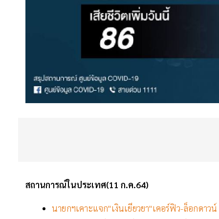
สถานการณ์ในประเทศ(11 ก.ค.64)
นายกฯเคาะแจก"เงินเยียวยา"เคอร์ฟิว-ล็อกดาวน์ 1