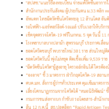
"สปสช."แนะวิธีลงทะเบียน จ่ายแพ้วัคซีนอาการไม่
สำนักงานประกันสังคม ผู้ประกันตน ม.33 คลิก ww
อัพเดท ไทยฉีดวัคซีนโควิดทะลุ 12 ล้านโดส อันด
รถไฟฟ้า-แอร์พอร์ลิงค์-รถเมล์ ปรับเวลาให้บริการถ
เช็คจุดตรวจโควิด-19 ฟรีในกทม. 5 จุด วันนี้ 11 ก.
โรงพยาบาลบางปลาม้า สุพรรณบุรี ประกาศเลื่อนฉ
ยอดโควิดชลบุรี พบรายใหม่ 381 ราย ส่วนใหญ่ติด
ยอดโควิดวันนี้ พุ่งไม่หยุด ติดเชื้อเพิ่ม 9,539 ร
"ฉีดวัคซีนโควิด"ผู้สูงอายุ ใครวอล์กอินได้ ใครต้อง
“องอาจ” ชี้ 3 มาตรการ ฝ่าวิกฤตโควิด-19 สถาน
ศบค.มท. สั่งการผู้ว่าฯทั่วประเทศ คุมเข้มมาตรกา
เลี่ยงโศกนาฏกรรมจากโควิดได้ "หมอนิธิพัฒน์" ชี้ต
กรมการขนส่งทางบก กำชับ!! รถโดยสาร-สำนักงานป
ลุ้น 12 ก.ค.นี้ สธ.ปลดล็อก “Rapid Antigen Te