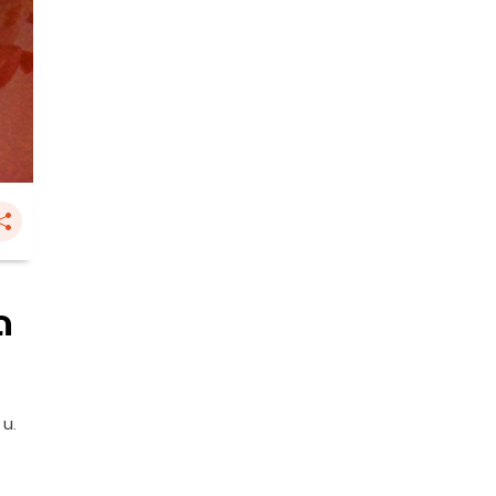
ด
 น.