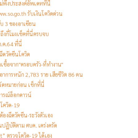
พึงประสงค์อัพเดทที่นี่
w.so.go.th รับเงินโควิดด่วน
ับ 3 ของอาเซียน
ึงกี่โมงเช็คที่นี่ครบจบ
ค.64 ที่นี่
ีดวัคซีนโควิด
เชื้อจาก"ครอบครัว-ที่ทำงาน"
าย อาการหนัก 2,783 ราย เสียชีวิต 86 คน
นัดหมายก่อน เช็กที่นี่
การณ์ล็อกดาวน์
รโควิด-19
้องฉีดวัคซีน-ระวังตัวเอง
ฏิบัติตาม ศบค. เคร่งครัด
st” ตรวจโควิด-19 ได้เอง