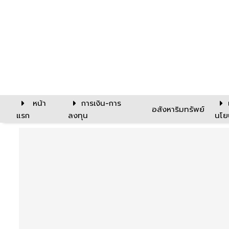
หน้า
การเงิน-การ
อสังหาริมทรัพย์
แรก
ลงทุน
นโย