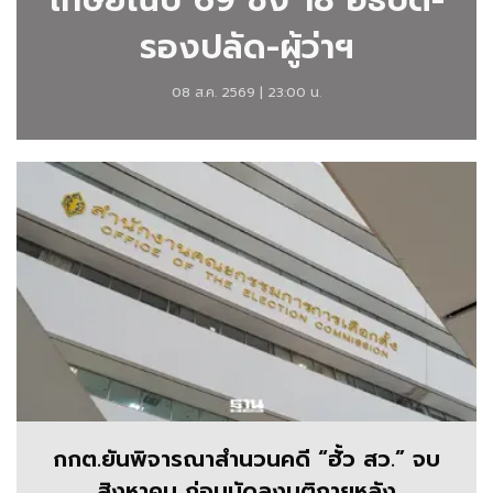
เกษียณปี 69 ชิง 18 อธิบดี-
กับ
รองปลัด-ผู้ว่าฯ
Bylines
ธวัช
08 ส.ค. 2569 | 23:00 น.
ชัย
อินทร
ประดิษฐ์
ข่าว
ธวัช
ชัย
อินทร
ประดิษฐ์
วัน
กกต.ยันพิจารณาสำนวนคดี “ฮั้ว สว.” จบ
นี้
สิงหาคม ก่อนนัดลงมติภายหลัง