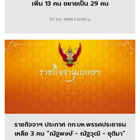
เพิ่ม 13 คน ขยายเป็น 29 คน
07 ก.ค. 2569 | 10:56 น.
ราชกิจจาฯ ประกาศ กก.บห.พรรคประชาชน
เหลือ 3 คน “ณัฐพงษ์ - ณัฐวุฒิ - ชุติมา”