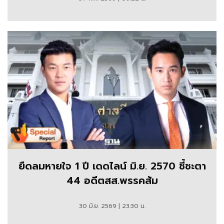
ยืดลมหายใจ 1 ปี เดดไลน์ มิ.ย. 2570 ชี้ชะตา
44 อดีตสส.พรรคส้ม
30 มิ.ย. 2569 | 23:30 น.