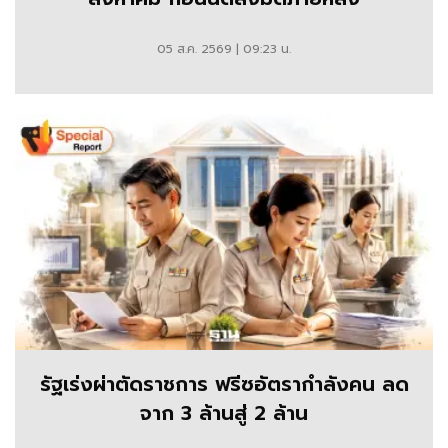
ข่าว
05 ส.ค. 2569 | 09:23 น.
ธวัช
ชัย
อินทร
ประดิษฐ์
ที่
น่า
สนใจ
ข่าว
ธวัช
ชัย
รัฐเร่งผ่าตัดราชการ ฟรีซอัตรากำลังคน ลด
จาก 3 ล้านสู่ 2 ล้าน
อินทร