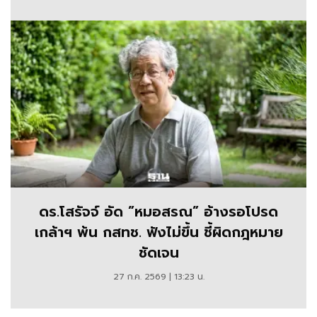
ดร.โสรัจจ์ อัด ”หมอสรณ” อ้างรอโปรด
เกล้าฯ พ้น กสทช. ฟังไม่ขึ้น ชี้ผิดกฎหมาย
ชัดเจน
27 ก.ค. 2569 | 13:23 น.