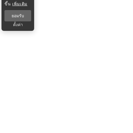
ขึ้น
เพิ่มเติม
ยอมรับ
ตั้งค่า
บริษัท ฐานเศรษฐกิจ มัลติมีเดีย จํากัด 1854 ชั้น 8 ถนนเทพ