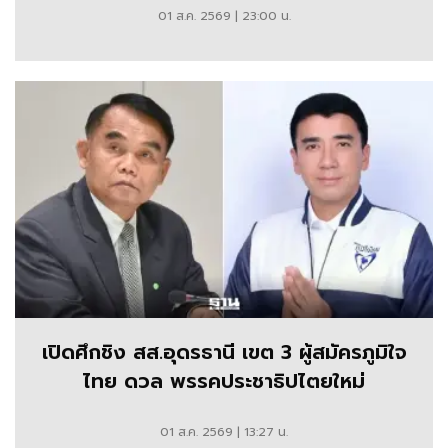
ประดิษฐ์
01 ส.ค. 2569 | 23:00 น.
ล่าสุด
จาก
ทุก
ประเทศ
ทั่ว
โลก
โดย
ฐาน
เศรษฐกิจ
เปิดศึกชิง สส.อุดรธานี เขต 3 ผู้สมัครภูมิใจ
ไทย ดวล พรรคประชาธิปไตยใหม่
01 ส.ค. 2569 | 13:27 น.