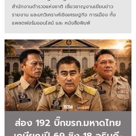
สำนักงานตำรวจแห่งชาติ เชี่ยวชาญงานเขียนข่าว
อินทร
รายงาน และบทวิเคราะห์เชิงเศรษฐกิจ การเมือง ทั้ง
ประดิษฐ์
แพลตฟอร์มออนไลน์ และ หนังสือพิมพ์
โดย
ฐาน
เศรษฐกิจ
รวม
ข่าวBylines
ข่าว
ที่
ส่อง 192 บิ๊กขรก.มหาดไทย
เกี่ยวข้อง