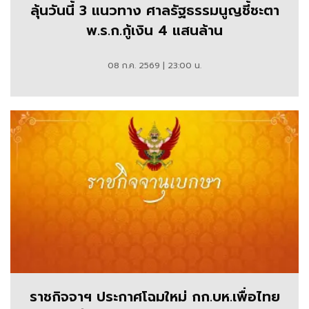
ลุ้นวันนี้ 3 แนวทาง ศาลรัฐธรรมนูญชี้ชะตา
พ.ร.ก.กู้เงิน 4 แสนล้าน
08 ก.ค. 2569 | 23:00 น.
ราชกิจจาฯ ประกาศโฉมใหม่ กก.บห.เพื่อไทย