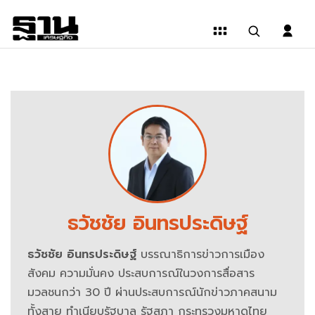
ข่าวBylines
รวม
ข่าว
ที่
เกี่ยวข้อง
ธวัชชัย อินทรประดิษฐ์
กับ
ธวัชชัย อินทรประดิษฐ์
บรรณาธิการข่าวการเมือง
ธวัช
สังคม ความมั่นคง ประสบการณ์ในวงการสื่อสาร
มวลชนกว่า 30 ปี ผ่านประสบการณ์นักข่าวภาคสนาม
ชัย
ทั้งสาย ทำเนียบรัฐบาล รัฐสภา กระทรวงมหาดไทย