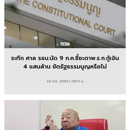
ระทึก ศาล รธน.นัด 9 ก.ค.ชี้ชะตาพ.ร.ก.กู้เงิน
4 แสนล้าน ขัดรัฐธรรมนูญหรือไม่
24 มิ.ย. 2569 | 08:11 น.