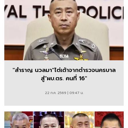
"สำราญ นวลมา"ไต่เต้าจากตำรวจนครบาล
สู่"ผบ.ตร. คนที่ 16"
22 ก.ค. 2569 | 09:47 น.