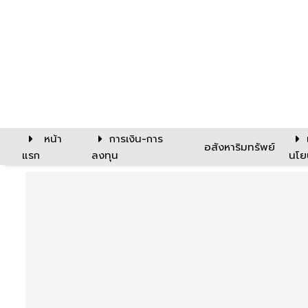
หน้า
การเงิน-การ
อสังหาริมทรัพย์
แรก
ลงทุน
นโย