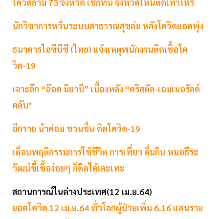
โควิดลาม 73 จังหวัด เช็กที่นี่ จังหวัดไหนติดเท่าไหร่
นักวิชาการหวั่นระบบสาธารณสุขล่ม หลังโควิดยอดพุ่ง
ธนาคารไอซีบีซี (ไทย) แจ้งเหตุพนักงานติดเชื้อโค
วิด-19
เจาะลึก “อ๊อด มิยาบิ” เบื้องหลัง “คริสตัล-เอมเมอรัลด์
คลับ"
อีกราย น้าค่อม ชวนชื่น ติดโควิด-19
เตือนพฤติกรรมการใช้ชีวิต การเที่ยว ดื่มกิน หมอธีระ
วัฒน์ชี้เชื้อง่อยๆ ก็ติดได้เละเทะ
สถานการณ์ในต่างประเทศ(12 เม.ย.64)
ยอดโควิด 12 เม.ย.64 ทั่วโลกผู้ป่วยเพิ่ม 6.16 แสนราย