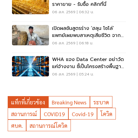
ราคาขาย - รับซื้อ คลิกที่นี่
06 ส.ค. 2569 | 06:32 น.
เปิดผลชันสูตรร่าง ‘ฮลุน โซโล่’
แพทย์เผยพบสาเหตุเสียชีวิต จาก
ระบบหัวใจล้มเหลว
06 ส.ค. 2569 | 06:18 น.
WHA แจง Data Center อย่าวัด
แค่จ้างงาน ชี้เป็นโครงสร้างพื้นฐาน
เศรษฐกิจดิจิทัล
06 ส.ค. 2569 | 05:24 น.
แท็กที่เกี่ยวข้อง
Breaking News
ระบาด
สถานการณ์
COVID19
Covid-19
โควิด
ศบค.
สถานการณ์โควิด