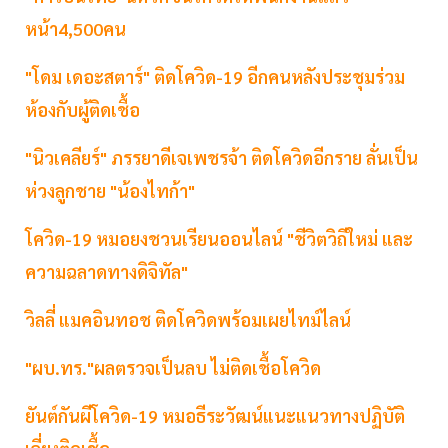
หน้า4,500คน
"โดม เดอะสตาร์" ติดโควิด-19 อีกคนหลังประชุมร่วม
ห้องกับผู้ติดเชื้อ
"นิวเคลียร์" ภรรยาดีเจเพชรจ้า ติดโควิดอีกราย ลั่นเป็น
ห่วงลูกชาย "น้องไทก้า"
โควิด-19 หมอยงชวนเรียนออนไลน์ "ชีวิตวิถีใหม่ และ
ความฉลาดทางดิจิทัล"
วิลลี่ แมคอินทอช ติดโควิดพร้อมเผยไทม์ไลน์
"ผบ.ทร."ผลตรวจเป็นลบ ไม่ติดเชื้อโควิด
ยันต์กันผีโควิด-19 หมอธีระวัฒน์แนะแนวทางปฏิบัติ