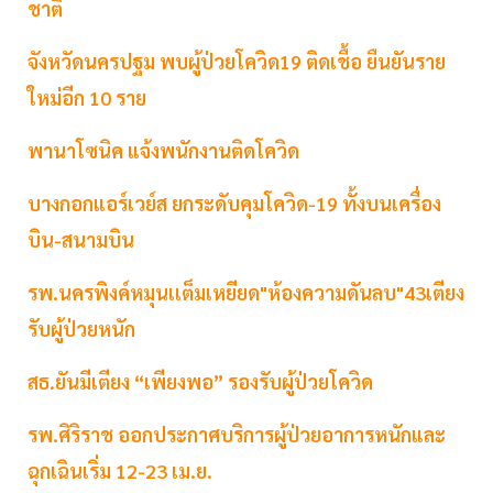
ชาติ
จังหวัดนครปฐม พบผู้ป่วยโควิด19 ติดเชื้อ ยืนยันราย
ใหม่อีก 10 ราย
พานาโซนิค แจ้งพนักงานติดโควิด
บางกอกแอร์เวย์ส ยกระดับคุมโควิด-19 ทั้งบนเครื่อง
บิน-สนามบิน
รพ.นครพิงค์หมุนเเต็มเหยียด"ห้องความดันลบ"43เตียง
รับผู้ป่วยหนัก
สธ.ยันมีเตียง “เพียงพอ” รองรับผู้ป่วยโควิด
รพ.ศิริราช ออกประกาศบริการผู้ป่วยอาการหนักและ
ฉุกเฉินเริ่ม 12-23 เม.ย.