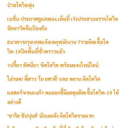
ป่วยโควิดพุ่ง
เนชั่น ประกาศดูแลพนง.เต็มที่ เร่งประสานตรวจโควิด
จัดหาวัคซีนป้องกัน
ธนาคารกรุงเทพแจ้งเหตุพนักงาน 7รายติดเชื้อโค
วิด-19ปิดพื้นที่ชั่วคราวแล้ว
'เปรี้ยว ทัศนียา 'ติดโควิด พร้อมแจงไทม์ไลน์
ไม่รอด! พี่สาว 'โย ยศวดี' และ หลาน ติดโควิด
แอสตร้าเซนเนก้า หมอยงชี้มีผลคุมติดเชื้อโควิด-19 ได้
อย่างดี
'ชาริล ชัปปุยส์'​ นักเตะดัง ติดโควิดรายแรก