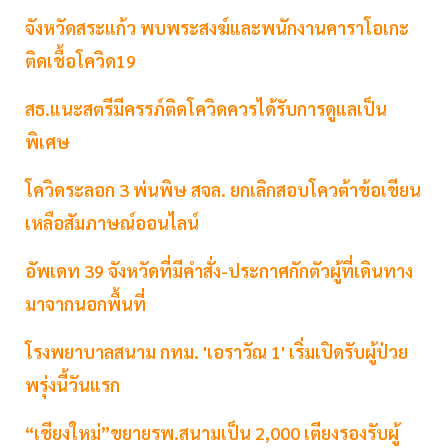
จังหวัดสระแก้ว พบพระสงฆ์และพนักงานคาราโอเกะ
ติดเชื้อโควิด19
สธ.แนะสตรีมีครรภ์ติดโควิดควรได้รับการดูแลเป็น
พิเศษ
โควิดระลอก 3 พ่นพิษ สจล. ยกเลิกสอบโควต้าข้อเขียน
เหลือสัมภาษณ์ออนไลน์
อัพเดท 39 จังหวัดที่มีคำสั่ง-ประกาศกักตัวผู้ที่เดินทาง
มาจากนอกพื้นที่
โรงพยาบาลสนาม กทม. 'เอราวัณ 1' เริ่มเปิดรับผู้ป่วย
พรุ่งนี้วันแรก
“เชียงใหม่”ขยายรพ.สนามเป็น 2,000 เตียงรองรับผู้