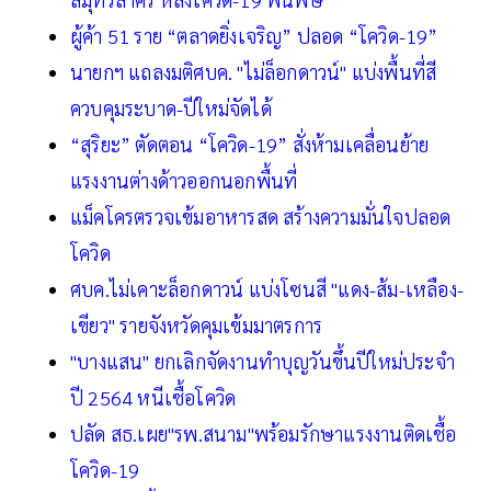
ผู้ค้า 51 ราย “ตลาดยิ่งเจริญ” ปลอด “โควิด-19”
นายกฯ แถลงมติศบค. "ไม่ล็อกดาวน์" แบ่งพื้นที่สี
ควบคุมระบาด-ปีใหม่จัดได้
“สุริยะ” ตัดตอน “โควิด-19” สั่งห้ามเคลื่อนย้าย
แรงงานต่างด้าวออกนอกพื้นที่
แม็คโครตรวจเข้มอาหารสด สร้างความมั่นใจปลอด
โควิด
ศบค.ไม่เคาะล็อกดาวน์ แบ่งโซนสี "แดง-ส้ม-เหลือง-
เขียว" รายจังหวัดคุมเข้มมาตรการ
"บางแสน" ยกเลิกจัดงานทำบุญวันขึ้นปีใหม่ประจำ
ปี 2564 หนีเชื้อโควิด
ปลัด สธ.เผย"รพ.สนาม"พร้อมรักษาแรงงานติดเชื้อ
โควิด-19