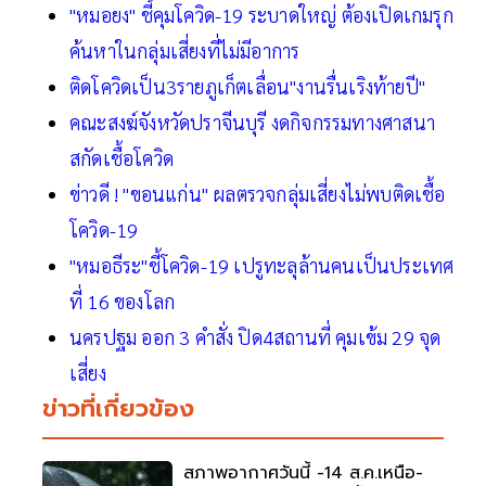
"หมอยง" ชี้คุมโควิด-19 ระบาดใหญ่ ต้องเปิดเกมรุก
ค้นหาในกลุ่มเสี่ยงที่ไม่มีอาการ
ติดโควิดเป็น3รายภูเก็ตเลื่อน"งานรื่นเริงท้ายปี"
คณะสงฆ์จังหวัดปราจีนบุรี งดกิจกรรมทางศาสนา
สกัดเชื้อโควิด
ข่าวดี ! "ขอนแก่น" ผลตรวจกลุ่มเสี่ยงไม่พบติดเชื้อ
โควิด-19
"หมอธีระ"ชี้โควิด-19 เปรูทะลุล้านคนเป็นประเทศ
ที่ 16 ของโลก
นครปฐม ออก 3 คำสั่ง ปิด4สถานที่ คุมเข้ม 29 จุด
เสี่ยง
ข่าวที่เกี่ยวข้อง
สภาพอากาศวันนี้ -14 ส.ค.เหนือ-