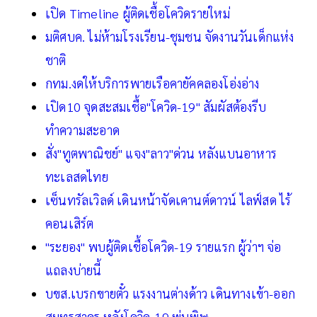
เปิด Timeline ผู้ติดเชื้อโควิดรายใหม่
มติศบค. ไม่ห้ามโรงเรียน-ชุมชน จัดงานวันเด็กแห่ง
ชาติ
กทม.งดให้บริการพายเรือคายัคคลองโอ่งอ่าง
เปิด10 จุดสะสมเชื้อ"โควิด-19" สัมผัสต้องรีบ
ทำความสะอาด
สั่ง"ทูตพาณิชย์" แจง"ลาว"ด่วน หลังแบนอาหาร
ทะเลสดไทย
เซ็นทรัลเวิลด์ เดินหน้าจัดเคานต์ดาวน์ ไลฟ์สด ไร้
คอนเสิร์ต
"ระยอง" พบผู้ติดเชื้อโควิด-19 รายแรก ผู้ว่าฯ จ่อ
แถลงบ่ายนี้
บขส.เบรกขายตั๋ว แรงงานต่างด้าว เดินทางเข้า-ออก
สมุทรสาคร หลังโควิด-19 พ่นพิษ