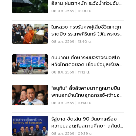
อีสาน ฝนตกหนัก ระวังน้ำท่วมฉับ
พลัน น้ำป่าไหลหลาก
08 ส.ค. 2569 | 18:00 น.
ในหลวง ทรงรับศพผู้เสียชีวิตเหตุก
ราดยิง รร.เทพศิรินทร์ ไว้ในพระบรม
ราชานุเคราะห์
08 ส.ค. 2569 | 13:40 น.
คมนาคม ศึกษาระบบจราจรมอสโก
หวังไทยต่อยอด เชื่อมข้อมูลเรียล
ไทม์ แก้รถติด
08 ส.ค. 2569 | 11:12 น.
"อนุทิน" สั่งสังคายนากฎหมายปืน
พกนอกบ้านโทษอุกฉกรรจ์-เจ้าของ
โดนหนัก
08 ส.ค. 2569 | 10:40 น.
รัฐบาล ขีดเส้น 90 วันยกเครื่อง
ความปลอดภัยสถานศึกษา สกัดปม
บูลลี่
08 ส.ค. 2569 | 09:39 น.