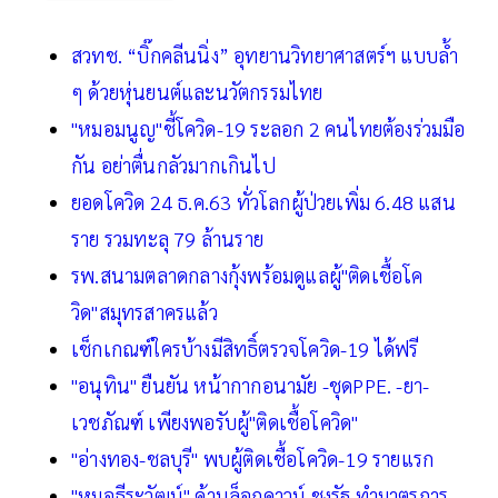
สวทช. “บิ๊กคลีนนิ่ง” อุทยานวิทยาศาสตร์ฯ แบบล้ำ
ๆ ด้วยหุ่นยนต์และนวัตกรรมไทย
"หมอมนูญ"ชี้โควิด-19 ระลอก 2 คนไทยต้องร่วมมือ
กัน อย่าตื่นกลัวมากเกินไป
ยอดโควิด 24 ธ.ค.63 ทั่วโลกผู้ป่วยเพิ่ม 6.48 แสน
ราย รวมทะลุ 79 ล้านราย
รพ.สนามตลาดกลางกุ้งพร้อมดูแลผู้"ติดเชื้อโค
วิด"สมุทรสาครแล้ว
เช็กเกณฑ์ใครบ้างมีสิทธิ์ตรวจโควิด-19 ได้ฟรี
"อนุทิน" ยืนยัน หน้ากากอนามัย -ชุดPPE. -ยา-
เวชภัณฑ์ เพียงพอรับผู้"ติดเชื้อโควิด"
"อ่างทอง-ชลบุรี" พบผู้ติดเชื้อโควิด-19 รายแรก
"หมอธีระวัฒน์" ค้านล็อกดาวน์ ชงรัฐ ทำมาตรการ