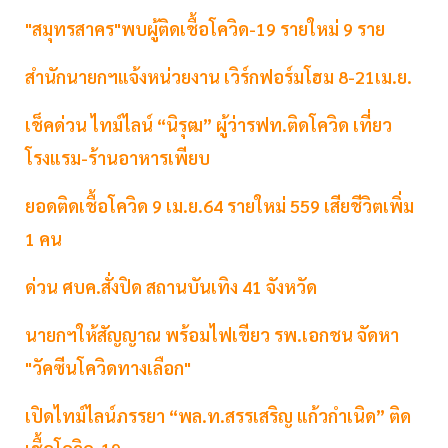
"สมุทรสาคร"พบผู้ติดเชื้อโควิด-19 รายใหม่ 9 ราย
สำนักนายกฯแจ้งหน่วยงาน เวิร์กฟอร์มโฮม 8-21เม.ย.
เช็คด่วน ไทม์ไลน์ “นิรุฒ” ผู้ว่ารฟท.ติดโควิด เที่ยว
โรงแรม-ร้านอาหารเพียบ
ยอดติดเชื้อโควิด 9 เม.ย.64 รายใหม่ 559 เสียชีวิตเพิ่ม
1 คน
ด่วน ศบค.สั่งปิด สถานบันเทิง 41 จังหวัด
นายกฯให้สัญญาณ พร้อมไฟเขียว รพ.เอกชน จัดหา
"วัคซีนโควิดทางเลือก"
เปิดไทม์ไลน์ภรรยา “พล.ท.สรรเสริญ แก้วกำเนิด” ติด