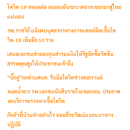
โควิด-19 ทองหล่อ หมอยงยันระบาดจากเขมรมาสู่ไทย
แน่นอน
รพ.ราชวิถี แจ้งพบบุคลากรทางการแพทย์ติดเชื้อโค
วิด-19 เพิ่มอีก 10 ราย
เสนอเอกชนช่วยลงทุนสำรองเงินให้รัฐจัดซื้อวัคซีน
สรรพคุณสูงให้ประชาชนเข้าถึง
“บิ๊กตู่”ถกด่วนศบค. รับมือโควิดช่วงสงกรานต์
หมดน้ำยา! รพ.เอกชนนับสิบรายในเขตกทม. ประกาศ
งดบริการตรวจหาเชื้อโควิด
กักตัวที่บ้านทำอย่างไร หมอธีระวัฒน์แนะแนวทาง
ปฏิบัติ