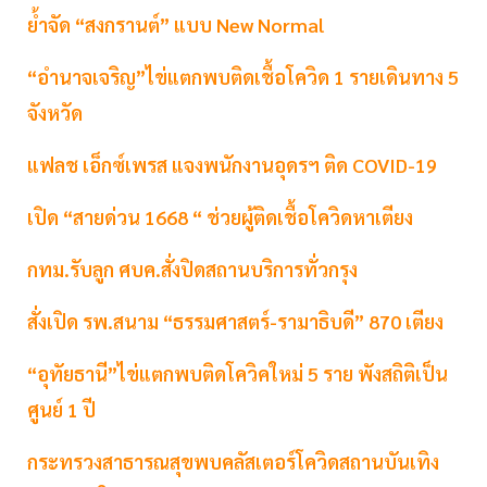
ย้ำจัด “สงกรานต์” แบบ New Normal
“อำนาจเจริญ”ไข่แตกพบติดเชื้อโควิด 1 รายเดินทาง 5
จังหวัด
แฟลช เอ็กซ์เพรส แจงพนักงานอุดรฯ ติด COVID-19
เปิด “สายด่วน 1668 “ ช่วยผู้ติดเชื้อโควิดหาเตียง
กทม.รับลูก ศบค.สั่งปิดสถานบริการทั่วกรุง
สั่งเปิด รพ.สนาม “ธรรมศาสตร์-รามาธิบดี” 870 เตียง
“อุทัยธานี”ไข่แตกพบติดโควิคใหม่ 5 ราย พังสถิติเป็น
ศูนย์ 1 ปี
กระทรวงสาธารณสุขพบคลัสเตอร์โควิดสถานบันเทิง