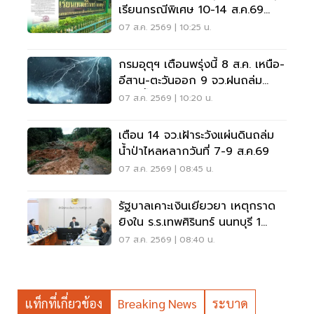
เรียนกรณีพิเศษ 10-14 ส.ค.69
หลังเหตุกราดยิง
07 ส.ค. 2569 | 10:25 น.
กรมอุตุฯ เตือนพรุ่งนี้ 8 ส.ค. เหนือ-
อีสาน-ตะวันออก 9 จว.ฝนถล่ม
ระวังน้ำท่วมฉับพลัน
07 ส.ค. 2569 | 10:20 น.
เตือน 14 จว.เฝ้าระวังแผ่นดินถล่ม
น้ำป่าไหลหลากวันที่ 7-9 ส.ค.69
07 ส.ค. 2569 | 08:45 น.
รัฐบาลเคาะเงินเยียวยา เหตุกราด
ยิงใน ร.ร.เทพศิรินทร์ นนทบุรี 1
แสน-1ล้าน
07 ส.ค. 2569 | 08:40 น.
แท็กที่เกี่ยวข้อง
Breaking News
ระบาด