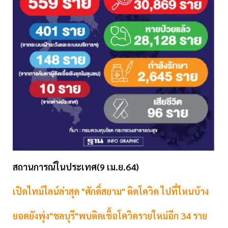
สถานการณ์ในประเทศ(9 เม.ย.64)
เปิดไทม์ไลน์ล่าสุด "ศักดิ์สยาม" ติดโควิด ไปที่ไหนบ้าง
ยอดยังพุ่ง"ชลบุรี"พบติดเชื้อโควิดรายใหม่อีก 34 ราย