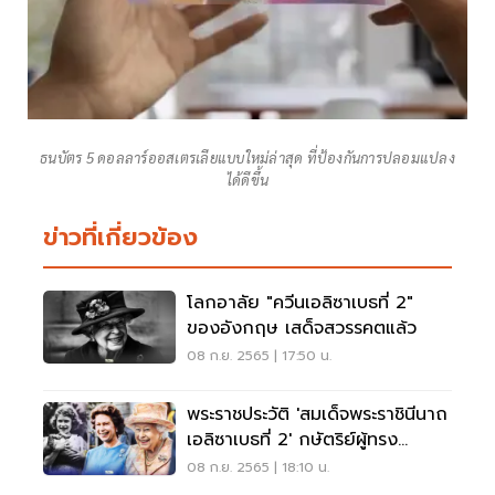
ธนบัตร 5 ดอลลาร์ออสเตรเลียแบบใหม่ล่าสุด ที่ป้องกันการปลอมแปลง
ได้ดีขึ้น
ข่าวที่เกี่ยวข้อง
โลกอาลัย "ควีนเอลิซาเบธที่ 2"
ของอังกฤษ เสด็จสวรรคตแล้ว
08 ก.ย. 2565 | 17:50 น.
พระราชประวัติ 'สมเด็จพระราชินีนาถ
เอลิซาเบธที่ 2' กษัตริย์ผู้ทรง
กรณียกิจตลอดพระชนม์ชีพเพื่อ
08 ก.ย. 2565 | 18:10 น.
ประชาชน