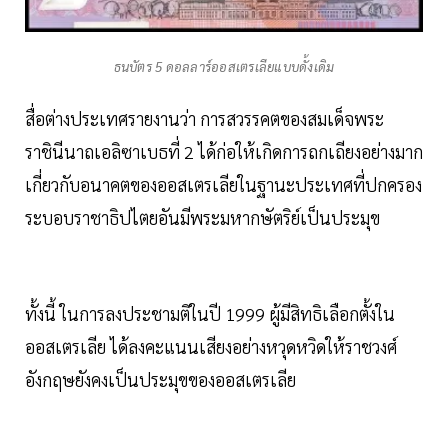
ธนบัตร 5 ดอลลาร์ออสเตรเลียแบบดั้งเดิม
สื่อต่างประเทศรายงานว่า การสวรรคตของสมเด็จพระ
ราชินีนาถเอลิซาเบธที่ 2 ได้ก่อให้เกิดการถกเถียงอย่างมาก
เกี่ยวกับอนาคตของออสเตรเลียในฐานะประเทศที่ปกครอง
ระบอบราชาธิปไตยอันมีพระมหากษัตริย์เป็นประมุข
ทั้งนี้ ในการลงประชามติในปี 1999 ผู้มีสิทธิเลือกตั้งใน
ออสเตรเลีย ได้ลงคะแนนเสียงอย่างหวุดหวิดให้ราชวงศ์
อังกฤษยังคงเป็นประมุขของออสเตรเลีย