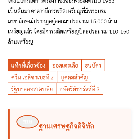
โดยนับตั้งแต่การครองราชย์ของพระองค์ในปี 1953
เป็นต้นมา คาดว่ามีการผลิตเหรียญที่มีพระบรม
ฉายาลักษณ์ปรากฏอยู่ออกมาประมาณ 15,000 ล้าน
เหรียญแล้ว โดยมีการผลิตเหรียญปีละประมาณ 110-150
ล้านเหรียญ
แท็กที่เกี่ยวข้อง
ออสเตรเลีย
ธนบัตร
ควีน เอลิซาเบธที่ 2
บุคคลสำคัญ
รัฐบาลออสเตรเลีย
กษัตริย์ชาร์ลส์ที่ 3
ฐานเศรษฐกิจดิจิทัล