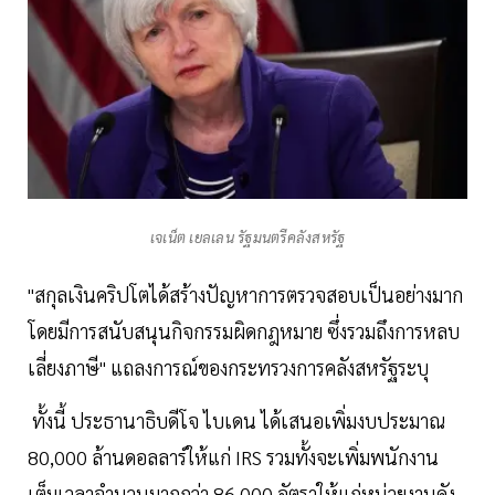
เจเน็ต เยลเลน รัฐมนตรีคลังสหรัฐ
"สกุลเงินคริปโตได้สร้างปัญหาการตรวจสอบเป็นอย่างมาก
โดยมีการสนับสนุนกิจกรรมผิดกฎหมาย ซึ่งรวมถึงการหลบ
เลี่ยงภาษี" แถลงการณ์ของกระทรวงการคลังสหรัฐระบุ
ทั้งนี้ ประธานาธิบดีโจ ไบเดน ได้เสนอเพิ่มงบประมาณ
80,000 ล้านดอลลาร์ให้แก่ IRS รวมทั้งจะเพิ่มพนักงาน
เต็มเวลาจำนวนมากกว่า 86,000 อัตราให้แก่หน่วยงานดัง