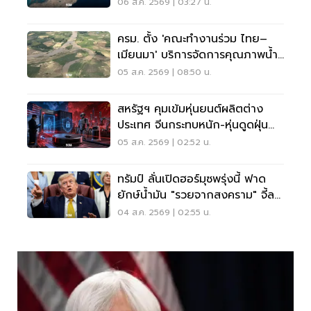
06 ส.ค. 2569 | 03:27 น.
ครม. ตั้ง 'คณะทำงานร่วม ไทย–
เมียนมา' บริการจัดการคุณภาพน้ำ
ข้ามแดน
05 ส.ค. 2569 | 08:50 น.
สหรัฐฯ คุมเข้มหุ่นยนต์ผลิตต่าง
ประเทศ จีนกระทบหนัก-หุ่นดูดฝุ่น
โดนด้วย
05 ส.ค. 2569 | 02:52 น.
ทรัมป์ ลั่นเปิดฮอร์มุซพรุ่งนี้ ฟาด
ยักษ์น้ำมัน "รวยจากสงคราม" จี้ลด
ราคาด่วน
04 ส.ค. 2569 | 02:55 น.