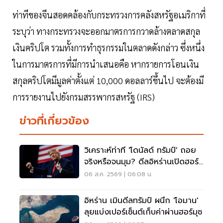
ท่าทีของจีนสอดคล้องกับกระทรวงการคลังสหรัฐอเมริกาที่
ระบุว่า ทางกระทรวงจะออกมาตรการกวาดล้างตลาดสกุล
เงินคริปโต รวมทั้งการทำธุรกรรมในตลาดดังกล่าว ซึ่งหนึ่ง
ในการมาตรการที่มีการนำเสนอคือ หากรายการโอนเงิน
สกุลคริปโตมีมูลค่าตั้งแต่ 10,000 ดอลลาร์ขึ้นไป จะต้องมี
การรายงานไปยังกรมสรรพากรสหรัฐ (IRS)
ข่าวที่เกี่ยวข้อง
วิเคราะห์ท่าที 'โดนัลด์ ทรัมป์' ถอย
จริงหรือจนมุม? ดีลอิหร่านเปิดฮอร์
มุซ
06 ส.ค. 2569 | 06:08 น.
อิหร่าน เมินดีลทรัมป์ ผนึก 'โอมาน'
ลุยแบ่งเปอร์เซ็นต์เก็บค่าผ่านฮอร์มุซ