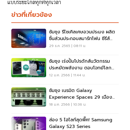
แบบระยะไกลทุกที่ทุกเวลา
ข่าวที่เกี่ยวข้อง
ซัมซุง รีไซเคิลเศษอวนประมง ผลิต
ชิ้นส่วนประกอบสมาร์ทโฟน ซีรีส์
Galaxy
29 ธ.ค. 2565 | 08:11 น.
ซัมซุง เร่งปั้มโปรดักส์นวัตกรรม
ประหยัดพลังงาน ตอบโจทย์โลก
ยั่งยืน
12 ม.ค. 2566 | 11:44 น.
ซัมซุง เนรมิต Galaxy
Experience Spaces 29 เมือง
โชว์นวัตกรรมใหม่ 1 ก.พ.นี้
18 ม.ค. 2566 | 10:36 น.
ส่อง 5 ไฮไลท์สุดพี๊ค! Samsung
Galaxy S23 Series