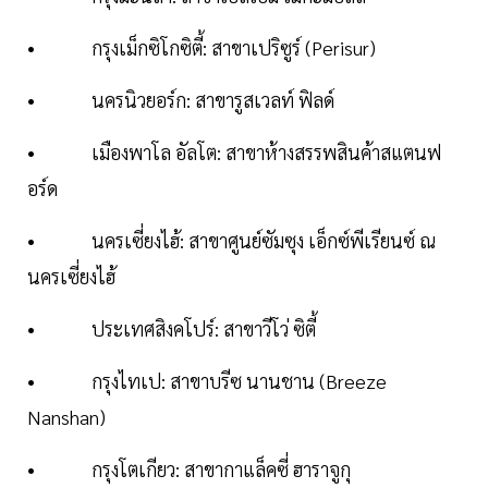
• กรุงเม็กซิโกซิตี้: สาขาเปริซูร์ (Perisur)
• นครนิวยอร์ก: สาขารูสเวลท์ ฟิลด์
• เมืองพาโล อัลโต: สาขาห้างสรรพสินค้าสแตนฟ
อร์ด
• นครเซี่ยงไฮ้: สาขาศูนย์ซัมซุง เอ็กซ์พีเรียนซ์ ณ
นครเซี่ยงไฮ้
• ประเทศสิงคโปร์: สาขาวีโว่ ซิตี้
• กรุงไทเป: สาขาบรีซ นานชาน (Breeze
Nanshan)
• กรุงโตเกียว: สาขากาแล็คซี่ ฮาราจูกุ