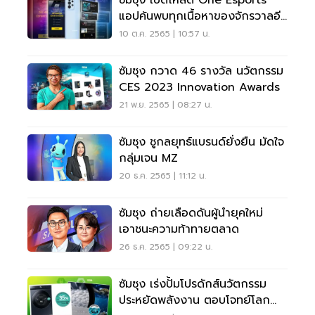
ซัมซุง เปิดโหลด One Esports
แอปค้นพบทุกเนื้อหาของจักรวาลอีส
ปอร์ต
10 ต.ค. 2565 | 10:57 น.
ซัมซุง กวาด 46 รางวัล นวัตกรรม
CES 2023 Innovation Awards
21 พ.ย. 2565 | 08:27 น.
ซัมซุง ชูกลยุทธ์แบรนด์ยั่งยืน มัดใจ
กลุ่มเจน MZ
20 ธ.ค. 2565 | 11:12 น.
ซัมซุง ถ่ายเลือดดันผู้นำยุคใหม่
เอาชนะความท้าทายตลาด
26 ธ.ค. 2565 | 09:22 น.
ซัมซุง เร่งปั้มโปรดักส์นวัตกรรม
ประหยัดพลังงาน ตอบโจทย์โลก