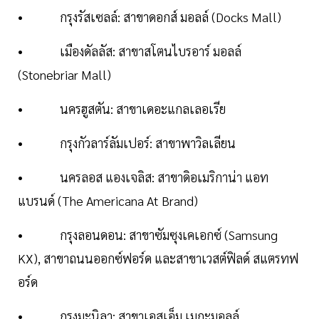
• กรุงรัสเซลล์: สาขาดอกส์ มอลล์ (Docks Mall)
• เมืองดัลลัส: สาขาสโตนไบรอาร์ มอลล์
(Stonebriar Mall)
• นครฮูสตัน: สาขาเดอะแกลเลอเรีย
• กรุงกัวลาร์ลัมเปอร์: สาขาพาวิลเลียน
• นครลอส แองเจลิส: สาขาดิอเมริกาน่า แอท
แบรนด์ (The Americana At Brand)
• กรุงลอนดอน: สาขาซัมซุงเคเอกซ์ (Samsung
KX), สาขาถนนออกซ์ฟอร์ด และสาขาเวสต์ฟิลด์ สแตรทฟ
อร์ด
• กรุงมะนิลา: สาขาเอสเอ็ม เมกะมอลล์