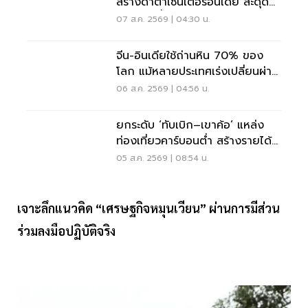
สร้างดาต้าเซ็นเตอร์อินเดีย สะดุด
ข้อกังวลน้ำ-สัตว์ป่า
07 ส.ค. 2569 | 04:30 น.
จีน-อินเดียใช้ถ่านหิน 70% ของ
โลก แม้หลายประเทศเร่งเปลี่ยนผ่าน
พลังงาน
06 ส.ค. 2569 | 04:56 น.
ยกระดับ ‘ทับเบิก–เขาค้อ’ แหล่ง
ท่องเที่ยวคาร์บอนต่ำ สร้างรายได้คู่
สิ่งแวดล้อม
05 ส.ค. 2569 | 08:54 น.
เจาะลึกแนวคิด “เศรษฐกิจหมุนเวียน” ผ่านการมีส่วน
ร่วมลงมือปฏิบัติจริง