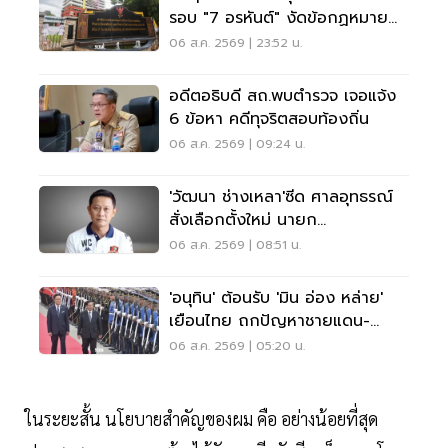
รอบ "7 อรหันต์" งัดข้อกฏหมาย
ไม่มีใครยอมใคร
06 ส.ค. 2569 | 23:52 น.
อดีตอธิบดี สถ.พบตำรวจ เจอแจ้ง
6 ข้อหา คดีทุจริตสอบท้องถิ่น
06 ส.ค. 2569 | 09:24 น.
'วัฒนา ช่างเหลา'ซีด ศาลอุทธรณ์
สั่งเลือกตั้งใหม่ นายก
อบจ.ขอนแก่น
06 ส.ค. 2569 | 08:51 น.
'อนุทิน' ต้อนรับ 'มิน อ่อง หล่าย'
เยือนไทย ถกปัญหาชายแดน-
พลังงาน-การค้า
06 ส.ค. 2569 | 05:20 น.
ในระยะสั้น นโยบายสำคัญของผม คือ อย่างน้อยที่สุด