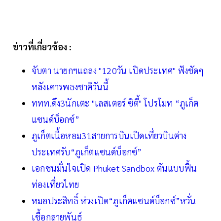
ข่าวที่เกี่ยวข้อง :
จับตา นายกฯแถลง "120วัน เปิดประเทศ" ฟังชัดๆ
หลังเคารพธงชาติวันนี้
ททท.ดึง3นักเตะ "เลสเตอร์ ซิตี้" โปรโมท “ภูเก็ต
แซนด์บ็อกซ์”
ภูเก็ตเนื้อหอม31สายการบินเปิดเที่ยวบินต่าง
ประเทศรับ“ภูเก็ตแซนด์บ็อกซ์”
เอกชนมั่นใจเปิด Phuket Sandbox ต้นแบบฟื้น
ท่องเที่ยวไทย
หมอประสิทธิ์ ห่วงเปิด“ภูเก็ตแซนด์บ็อกซ์”หวั่น
เชื้อกลายพันธุ์