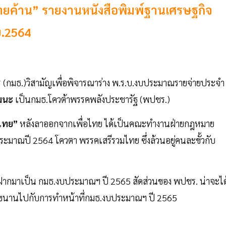
้“ฝ่ายค้าน” รายงานหนังสือพิมพ์ฐานเศรษฐกิจ
.ย.2564
ิการ (กมธ.)วิสามัญเพื่อพิจารณาร่าง พ.ร.บ.งบประมาณรายจ่ายประจำ
ัฒนะ
เป็นกมธ.โควต้าพรรคพลังประชารัฐ (พปชร.)
อไทย”
หลังลาออกจากเพื่อไทย ได้เป็นคณะทำงานฝ่ายกฎหมาย
มาณปี 2564 โควตา พรรคเสรีรวมไทย ซึ่งล้วนอยู่คนละขั้วกับ
มฝากมาเป็น กมธ.งบประมาณฯ ปี 2565 สัดส่วนของ พปชร. น่าจะได
ู่ขนานไปกับการทำหน้าที่กมธ.งบประมาณฯ ปี 2565